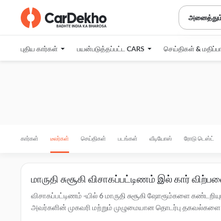
அனைத்தும
புதிய கார்கள்
பயன்படுத்தப்பட்ட CARS
செய்திகள் & மதிப்ப
கார்கள்
டீலர்கள்
செய்திகள்
படங்கள்
வீடியோஸ்
ரோடு டெஸ்ட்
மாருதி சுசூகி விசாகப்பட்டிணம் இல் கார் விற்
விசாகப்பட்டிணம் -யில் 6 மாருதி சுசூகி ஷோரூம்களை கண்டறியுங்க
அவர்களின் முகவரி மற்றும் முழுமையான தொடர்பு தகவல்களை தெர
ஷோரூம்கள் உள்ளன. மாருதி சுசூகி கார்களின் விலை, சலுகைகள்