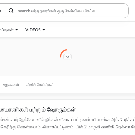
்
ாய்வுகள்
VIDEOS
Ad
சலுகைகள்
சர்வீஸ் சென்டர்கள்
பனையாளர்கள் மற்றும் ஷோரூம்கள்
ள். கார்தேக்கோ -வில் நீங்கள் விசாகப்பட்டிணம் -யில் உள்ள அங்கீகரிக்கப
ிந்து கொள்ளலாம். விசாகப்பட்டிணம் -யில் 2 மாருதி சுஸூகி நெக்ஸா ஷோ
, EMI ஆப்ஷன்கள் மற்றும் டெஸ்ட் டிரைவை பற்றிய கூடுதல் தகவல்களுக்கு