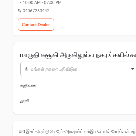
10:00 AM
-
07:00 PM
04067263442
Contact Dealer
மாருதி சுசூகி அருகிலுள்ள நகரங்களில் க
உங்கள் நகரை பதிவிடுக
கஜூவாகா
தூனி
did இசட்-ஷேப்டு 3டி ரேப்-அரவுண்ட் எல்இடி டெயில் லேம்ப்கள் மற்ற