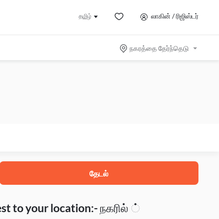
லாகின் / ரிஜிஸ்டர்
தமிழ்
நகரத்தை தேர்ந்தெடு
தேடல்
t to your location:- நகரில் ்