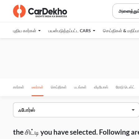
அனைத்தும
புதிய கார்கள்
பயன்படுத்தப்பட்ட CARS
செய்திகள் & மதிப்ப
கார்கள்
டீலர்கள்
செய்திகள்
படங்கள்
வீடியோஸ்
ரோடு டெஸ்ட்
the சிட்டி you have selected. Following 