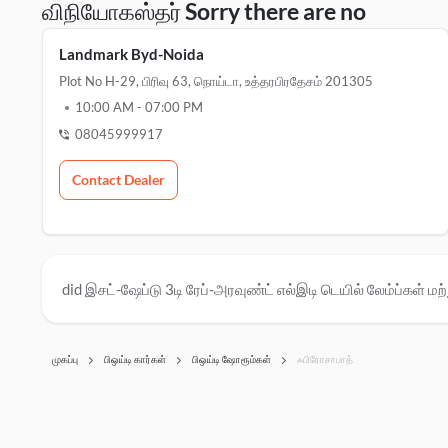
விநியோகஸ்தர் Sorry there are no
Landmark Byd-Noida
Plot No H-29, பிரிவு 63, நொய்டா, உத்தரபிரதேசம் 201305
10:00 AM
-
07:00 PM
08045999917
Contact Dealer
did இசட்-ஷேப்டு 3டி ரேப்-அரவுண்ட் எல்இடி டெயில் லேம்ப்கள் மற்ற
முகப்பு
பிஒய்டி கார்கள்
பிஒய்டி ஷோரூம்கள்
ஃபிரோசாபாத்