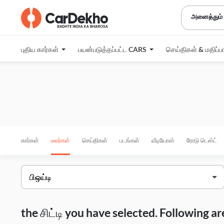
அனைத்தும்
புதிய கார்கள்
பயன்படுத்தப்பட்ட CARS
செய்திகள் & மதிப்ப
கார்கள்
டீலர்கள்
செய்திகள்
படங்கள்
வீடியோஸ்
ரோடு டெஸ்ட்
the சிட்டி you have selected. Following 