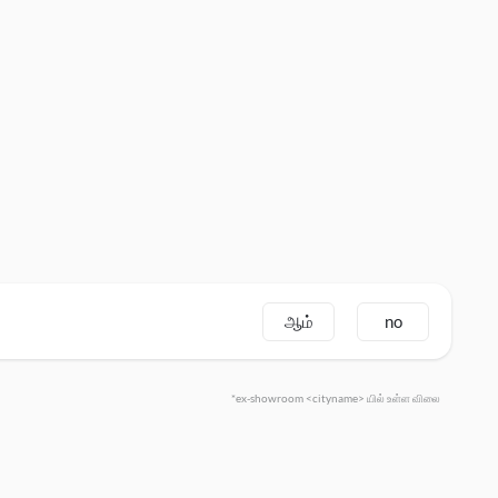
ஆம்
no
*ex-showroom <cityname> யில் உள்ள விலை