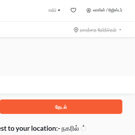
லாகின் / ரிஜிஸ்டர்
தமிழ்
நகரத்தை தேர்ந்தெடு
தேடல்
t to your location:- நகரில் ்