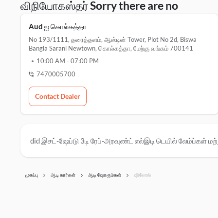
விநியோகஸ்தர் Sorry there are no
Aud ஐ கொல்கத்தா
No 193/1111, தரைத்தளம், ஆஸ்டின் Tower, Plot No 2d, Biswa
Bangla Sarani Newtown, கொல்கத்தா, மேற்கு வங்கம் 700141
10:00 AM
-
07:00 PM
7470005700
Contact Dealer
did இசட்-ஷேப்டு 3டி ரேப்-அரவுண்ட் எல்இடி டெயில் லேம்ப்கள் மற்ற
முகப்பு
ஆடி கார்கள்
ஆடி ஷோரூம்கள்
ஷிலோங்