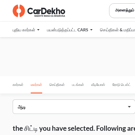
அனைத்தும்
புதிய கார்கள்
பயன்படுத்தப்பட்ட CARS
செய்திகள் & மதிப்ப
கார்கள்
டீலர்கள்
செய்திகள்
படங்கள்
வீடியோஸ்
ரோடு டெஸ்ட்
the சிட்டி you have selected. Following 