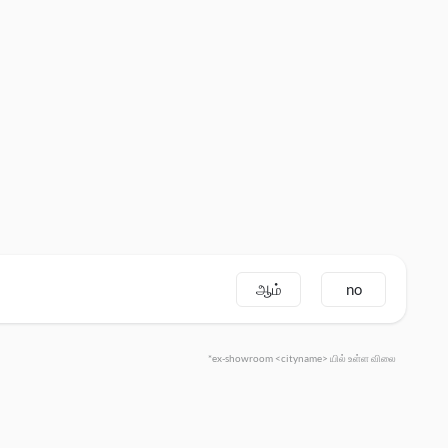
ஆம்
no
*ex-showroom <cityname> யில் உள்ள விலை