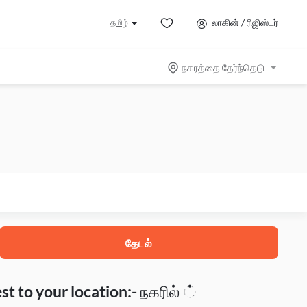
லாகின் / ரிஜிஸ்டர்
தமிழ்
நகரத்தை தேர்ந்தெடு
தேடல்
t to your location:- நகரில் ்