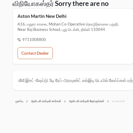
விநியோகஸ்தர் Sorry there are no
Aston Martin New Delhi
A16, மதுரா சாலை, Mohan Co-Operative தொழிற்சாலை பகுதி,
Near Raj Business School, புது டெல்லி, தில்லி 110044
9711008800
Contact Dealer
did இசட்-ஷேப்டு 3டி ரேப்-அரவுண்ட் எல்இடி டெயில் லேம்ப்கள் மற்ற
முகப்பு
ஆஸ்டன் மார்டின் கார்கள்
ஆஸ்டன் மார்டின் ஷோரூம்கள்
சாரைபாலி