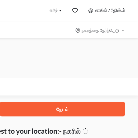
லாகின் / ரிஜிஸ்டர்
தமிழ்
நகரத்தை தேர்ந்தெடு
தேடல்
t to your location:- நகரில் ்