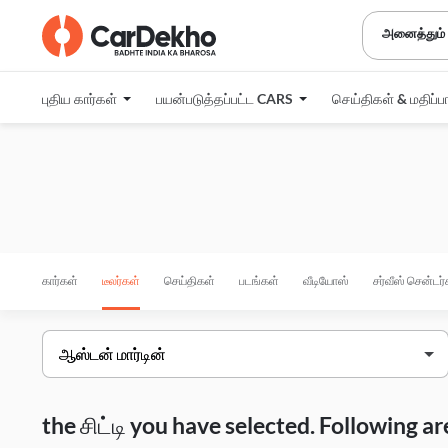
அனைத்தும்
புதிய கார்கள்
பயன்படுத்தப்பட்ட CARS
செய்திகள் & மதிப்ப
கார்கள்
டீலர்கள்
செய்திகள்
படங்கள்
வீடியோஸ்
சர்வீஸ் சென்டர்
the சிட்டி you have selected. Following 