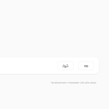
ஆம்
no
*ex-showroom <cityname> யில் உள்ள விலை