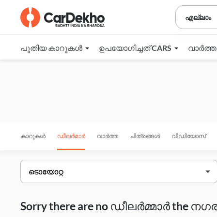
എല്ലാം
പുതിയ കാറുകൾ
ഉപയോഗിച്ചത് CARS
വാർത്
കാറുകൾ
ഡീലർമാർ
വാർത്ത
ചിത്രങ്ങൾ
വീഡിയോസ്
Sorry there are no ഡീലർമ്മാർ the നഗരം 