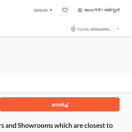
ലോഗിൻ / രജിസ്റ്റർ
മലയാളം
നഗരം തിരഞ്ഞെടുക്കുക
സേർച്ച്
rs and Showrooms which are closest to