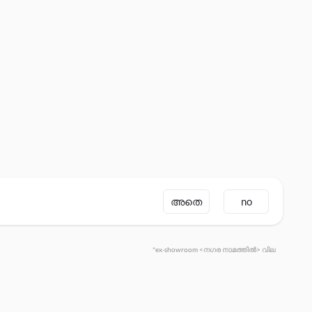
അതെ
no
*ex-showroom <നഗര നാമത്തിൽ> വില