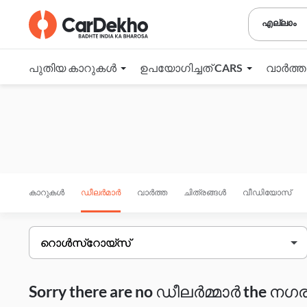
എല്ലാം
പുതിയ കാറുകൾ
ഉപയോഗിച്ചത് CARS
വാർത്
കാറുകൾ
ഡീലർമാർ
വാർത്ത
ചിത്രങ്ങൾ
വീഡിയോസ്
Sorry there are no ഡീലർമ്മാർ the നഗരം 