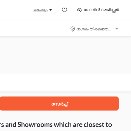
ലോഗിൻ / രജിസ്റ്റർ
മലയാളം
നഗരം തിരഞ്ഞെടുക്കുക
സേർച്ച്
rs and Showrooms which are closest to