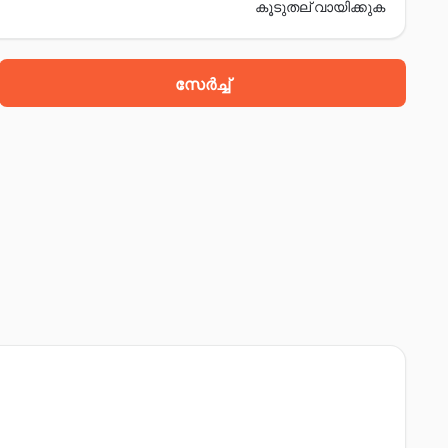
കൂടുതല് വായിക്കുക
സേർച്ച്
road, മോറിഗോൺ, 782105