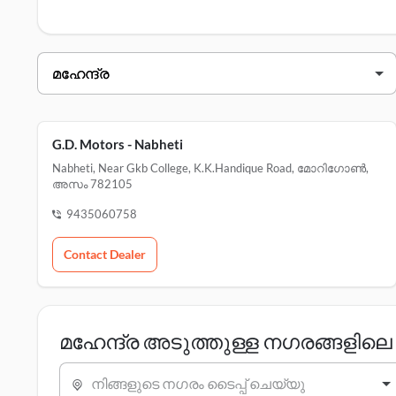
മോറിഗോൺ ലെ സേവന കേന്ദ്രങ്ങൾ
എന്നിവയ്ക്കായി 
മഹേന്ദ്ര ഡീലർമാർ മോറിഗോൺ
ഡീലറുടെ പേര്
വിലാസം
g.d. motors - nabheti
G.D. Motors - Nabheti
Nabheti, Near Gkb College, K.k.handique Road, മോറിഗോൺ,
അസം 782105
9435060758
Contact Dealer
മഹേന്ദ്ര അടുത്തുള്ള നഗരങ്ങളി
നിങ്ങളുടെ നഗരം ടൈപ്പ് ചെയ്യു