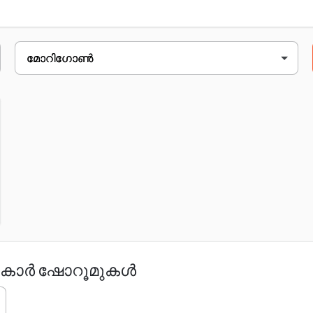
ഇവിടെ ക്ലിക്ക് ചെയ്യുക.
nabheti, near gkb college, k.k.handique 
ലെ കാർ ഷോറൂമുകൾ