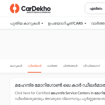
എല്ലാം
പുതിയ കാറുകൾ
ഉപയോഗിച്ചത് CARS
വാർത്
കാറുകൾ
ഡീലർമാർ
വാർത്ത
ചിത്രങ്ങൾ
വീഡിയോസ്
മഹേന്ദ്ര മോറിഗോൺ ലെ കാർ ഡീലർമാര
Click here for Certified
മഹേന്ദ്ര Service Centers in മ
ഡീലർമാരുമായും അവരുടെ വിലാസവും പൂർണ്ണമായ ബന്ധപ്
ഇഎംഐ ഓപ്ഷനുകൾ, ടെസ്റ്റ് ഡ്രൈവ് എന്നിവയെക്കുറ