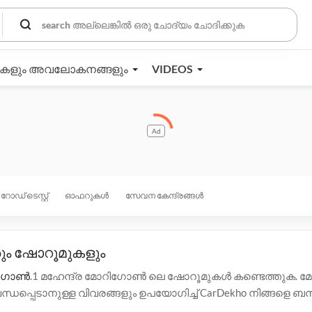
തകളും അവലോകനങ്ങളും
VIDEOS
Ad
റോഡ് ടെസ്റ്റ്
ഓഫറുകൾ
സേവന കേന്ദ്രങ്ങൾ
ും ഷോറൂമുകളും
ോറിഗോൺ
.1 മഹേന്ദ്ര മോറിഗോൺ ലെ ഷോറൂമുകൾ കണ്ടെത്തുക. 
പെടാനുള്ള വിവരങ്ങളും ഉപയോഗിച്ച് CarDekho നിങ്ങളെ ബന്ധിപ
ിച്ചുള്ള കൂടുതൽ വിവരങ്ങൾക്ക് മോറിഗോൺ ലെ താഴെയുള്ള ഡീ