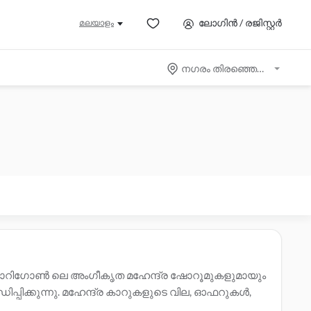
ലോഗിൻ / രജിസ്റ്റർ
മലയാളം
നഗരം തിരഞ്ഞെടുക്കുക
മോറിഗോൺ ലെ അംഗീകൃത മഹേന്ദ്ര ഷോറൂമുകളുമായും
്പിക്കുന്നു. മഹേന്ദ്ര കാറുകളുടെ വില, ഓഫറുകൾ,
ലർമാരെ ബന്ധപ്പെടുക. സാക്ഷ്യപ്പെടുത്തിയ
മഹേന്ദ്ര