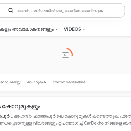
തകളും അവലോകനങ്ങളും
VIDEOS
Ad
റോഡ് ടെസ്റ്റ്
ഓഫറുകൾ
സേവന കേന്ദ്രങ്ങൾ
ം ഷോറൂമുകളും
തേപൂർ
.1 മഹേന്ദ്ര ഫത്തേപൂർ ലെ ഷോറൂമുകൾ കണ്ടെത്തുക. ഫത
പെടാനുള്ള വിവരങ്ങളും ഉപയോഗിച്ച് CarDekho നിങ്ങളെ ബന്ധിപ
ച്ചുള്ള കൂടുതൽ വിവരങ്ങൾക്ക് ഫത്തേപൂർ ലെ താഴെയുള്ള ഡീല