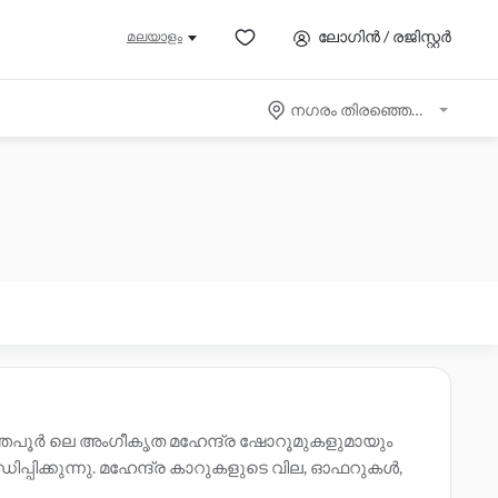
ലോഗിൻ / രജിസ്റ്റർ
മലയാളം
നഗരം തിരഞ്ഞെടുക്കുക
്തേപൂർ ലെ അംഗീകൃത മഹേന്ദ്ര ഷോറൂമുകളുമായും
്പിക്കുന്നു. മഹേന്ദ്ര കാറുകളുടെ വില, ഓഫറുകൾ,
ർമാരെ ബന്ധപ്പെടുക. സാക്ഷ്യപ്പെടുത്തിയ
മഹേന്ദ്ര