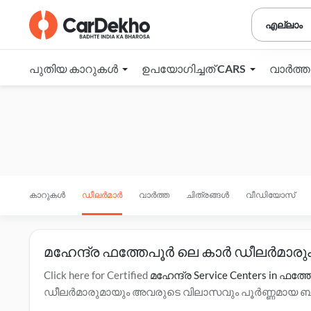
എല്ലാം
പുതിയ കാറുകൾ
ഉപയോഗിച്ചത് CARS
വാർത്
കാറുകൾ
ഡീലർമാർ
വാർത്ത
ചിത്രങ്ങൾ
വീഡിയോസ്
മഹേന്ദ്ര ഫത്തേപൂർ ലെ കാർ ഡീലർമാരു
Click here for Certified
മഹേന്ദ്ര Service Centers in ഫത്
ഡീലർമാരുമായും അവരുടെ വിലാസവും പൂർണ്ണമായ ബന്ധപ്
ഇഎംഐ ഓപ്ഷനുകൾ, ടെസ്റ്റ് ഡ്രൈവ് എന്നിവയെക്കുറി