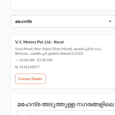
ഫത്തേപൂർ ലെ സേവന കേന്ദ്രങ്ങൾ
എന്നിവയ്ക്കായി ഇവ
മഹേന്ദ്ര ഡീലർമാർ ഫത്തേപൂർ
ഡീലറുടെ പേര്
വിലാസം
v. c. motors pvt. ltd. - korai
V. C. Motors Pvt. Ltd. - Korai
Koral Moad, Near Anjani Dham Mandir, കാൺപൂർ റോഡ്,
Bhitaura, ഫത്തേപൂർ, ഉത്തർപ്രദേശ് 212601
10:00 AM
-
07:00 PM
9548148877
Contact Dealer
മഹേന്ദ്ര അടുത്തുള്ള നഗരങ്ങളി