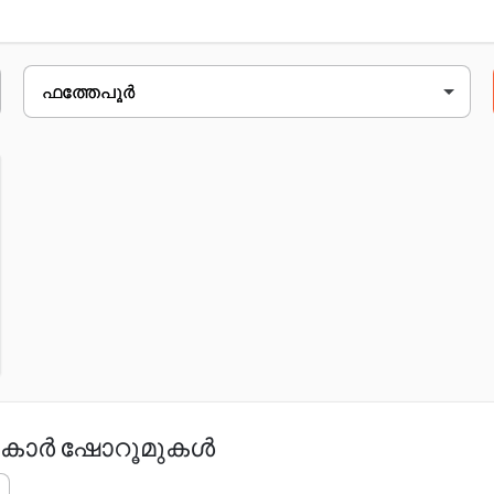
ിടെ ക്ലിക്ക് ചെയ്യുക.
koral moad, near anjani dham mandir, കാൻപുർ roa
ലെ കാർ ഷോറൂമുകൾ