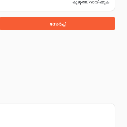
കൂടുതല് വായിക്കുക
സേർച്ച്
d, bhitaura, ഫത്തേപൂർ, 212601