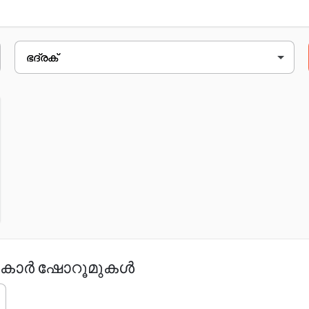
ചെയ്യുക.
വിലാസം
chaarampa college
ലെ കാർ ഷോറൂമുകൾ