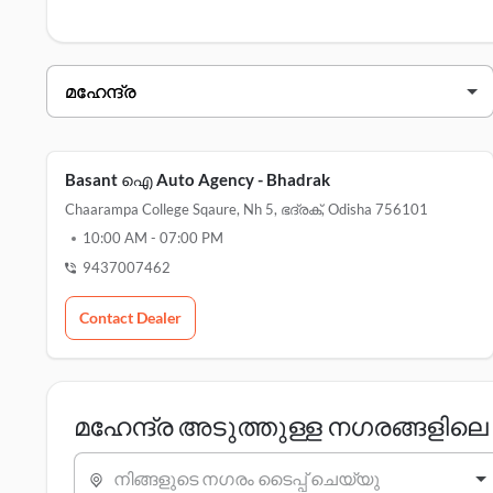
സേവന കേന്ദ്രങ്ങൾ
എന്നിവയ്ക്കായി ഇവിടെ ക്ലിക്ക് 
മഹേന്ദ്ര ഡീലർമാർ ഭദ്രക്
ഡീലറുടെ പേര്
ബസന്തി ഓട്ടോ ഏജൻസി - ഭദ്രക്
Basant ഐ Auto Agency - Bhadrak
Chaarampa College Sqaure, Nh 5, ഭദ്രക്, Odisha 756101
10:00 AM
-
07:00 PM
9437007462
Contact Dealer
മഹേന്ദ്ര അടുത്തുള്ള നഗരങ്ങളി
നിങ്ങളുടെ നഗരം ടൈപ്പ് ചെയ്യു