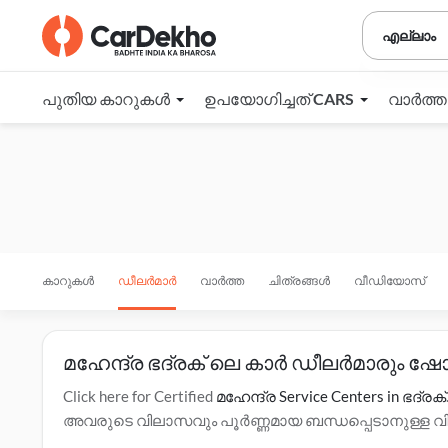
എല്ലാം
പുതിയ കാറുകൾ
ഉപയോഗിച്ചത് CARS
വാർത്
കാറുകൾ
ഡീലർമാർ
വാർത്ത
ചിത്രങ്ങൾ
വീഡിയോസ്
മഹേന്ദ്ര ഭദ്രക് ലെ കാർ ഡീലർമാരും ഷ
Click here for Certified
മഹേന്ദ്ര Service Centers in ഭദ്രക്
അവരുടെ വിലാസവും പൂർണ്ണമായ ബന്ധപ്പെടാനുള്ള വിവ
ഓപ്ഷനുകൾ, ടെസ്റ്റ് ഡ്രൈവ് എന്നിവയെക്കുറിച്ചുള്ള