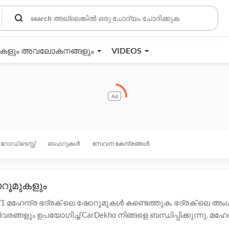
തകളും അവലോകനങ്ങളും
VIDEOS
Ad
റോഡ് ടെസ്റ്റ്
ഓഫറുകൾ
സേവന കേന്ദ്രങ്ങൾ
ോറൂമുകളും
.1 മഹേന്ദ്ര ഭദ്രക് ലെ ഷോറൂമുകൾ കണ്ടെത്തുക. ഭദ്രക് ലെ 
രങ്ങളും ഉപയോഗിച്ച് CarDekho നിങ്ങളെ ബന്ധിപ്പിക്കുന്നു.
 കൂടുതൽ വിവരങ്ങൾക്ക് ഭദ്രക് ലെ താഴെയുള്ള ഡീലർമാരെ ബന്ധപ