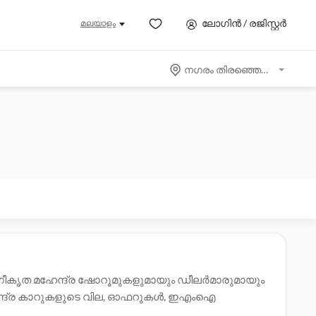
ലോഗിൻ / രജിസ്റ്റർ
മലയാളം
നഗരം തിരഞ്ഞെടുക്കുക
അംഗീകൃത മഹേന്ദ്ര ഷോറൂമുകളുമായും ഡീലർമാരുമായും
 മഹേന്ദ്ര കാറുകളുടെ വില, ഓഫറുകൾ, ഇഎംഐ
്പെടുക. സാക്ഷ്യപ്പെടുത്തിയ
മഹേന്ദ്ര ഭദ്രക് ലെ