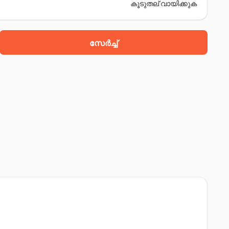
കൂടുതല് വായിക്കുക
സേർച്ച്
 sqaure, Nh 5, ഭദ്രക്, 756101