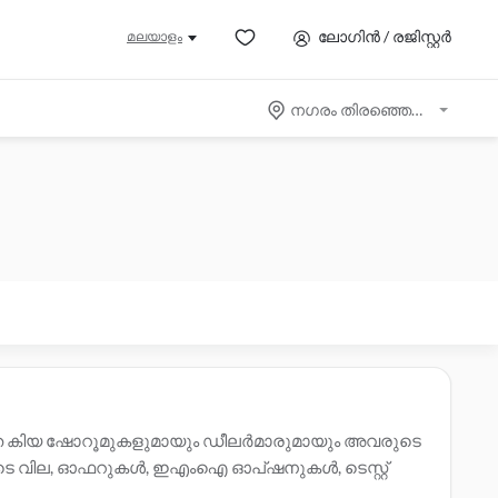
ലോഗിൻ / രജിസ്റ്റർ
മലയാളം
നഗരം തിരഞ്ഞെടുക്കുക
ഗീകൃത കിയ ഷോറൂമുകളുമായും ഡീലർമാരുമായും അവരുടെ
ുകളുടെ വില, ഓഫറുകൾ, ഇഎംഐ ഓപ്ഷനുകൾ, ടെസ്റ്റ്
െടുത്തിയ
കിയ കട്ടാക്ക് ലെ സേവന കേന്ദ്രങ്ങൾ