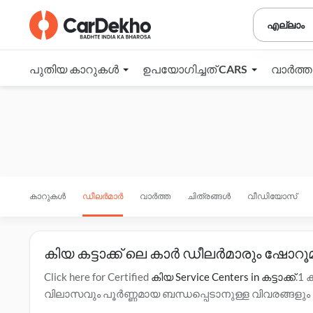
എല്ലാം
പുതിയ കാറുകൾ
ഉപയോഗിച്ചത് CARS
വാർത്
കാറുകൾ
ഡീലർമാർ
വാർത്ത
ചിത്രങ്ങൾ
വീഡിയോസ്
കിയ കട്ടാക്ക് ലെ കാർ ഡീലർമാരും ഷോറൂ
Click here for Certified
കിയ Service Centers in കട്ടാക്ക്
.1
വിലാസവും പൂർണ്ണമായ ബന്ധപ്പെടാനുള്ള വിവരങ്ങളും 
ഡ്രൈവ് എന്നിവയെക്കുറിച്ചുള്ള കൂടുതൽ വിവരങ്ങൾക്ക്