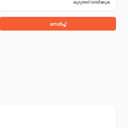
കൂടുതല് വായിക്കുക
സേർച്ച്
al, mangalabag, കട്ടാക്ക്, 753001