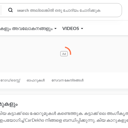
തകളും അവലോകനങ്ങളും
VIDEOS
Ad
റോഡ് ടെസ്റ്റ്
ഓഫറുകൾ
സേവന കേന്ദ്രങ്ങൾ
മുകളും
 കിയ കട്ടാക്ക് ലെ ഷോറൂമുകൾ കണ്ടെത്തുക. കട്ടാക്ക് ലെ അം
ഉപയോഗിച്ച് CarDekho നിങ്ങളെ ബന്ധിപ്പിക്കുന്നു. കിയ കാറ
 കട്ടാക്ക് ലെ താഴെയുള്ള ഡീലർമാരെ ബന്ധപ്പെടുക. സാക്ഷ്യപ്പ