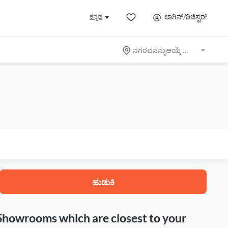
ಲಾಗಿನ್/ರಿಜಿಸ್ಟರ್
ಕನ್ನಡ
ನಗರವನನ್ನುಆಯ್ಕೆ ಮಾಡಿ
ಹುಡುಕಿ
 Showrooms which are closest to your