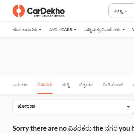
ಎಲ್ಲಾ
ಹೊಸ ಕಾರುಗಳು
ಬಳಸಿದ CARS
ಸುದ್ದಿ ಮತ್ತು ವಿಮರ್ಶೆಗಳು
ಕಾರುಗಳು
ವಿತರಕರು
ಸುದ್ದಿ
ಚಿತ್ರಗಳು
ವೀಡಿಯೋಸ್
Sorry there are no ವಿತರಕರು the ನಗರ you 