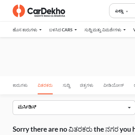
ಎಲ್ಲಾ
ಹೊಸ ಕಾರುಗಳು
ಬಳಸಿದ CARS
ಸುದ್ದಿ ಮತ್ತು ವಿಮರ್ಶೆಗಳು
ಕಾರುಗಳು
ವಿತರಕರು
ಸುದ್ದಿ
ಚಿತ್ರಗಳು
ವೀಡಿಯೋಸ್
Sorry there are no ವಿತರಕರು the ನಗರ you 