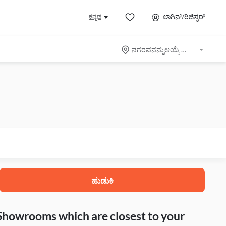
ಲಾಗಿನ್/ರಿಜಿಸ್ಟರ್
ಕನ್ನಡ
ನಗರವನನ್ನುಆಯ್ಕೆ ಮಾಡಿ
ಹುಡುಕಿ
 Showrooms which are closest to your