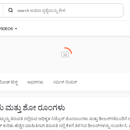
VIDEOS
Ad
ರೋಡ್ ಟೆಸ್ಟ್
ಆಫರ್‌ಗಳು
ಸರ್ವಿಸ್ ಸೆಂಟರ್
ರಕರು ಮತ್ತು ಶೋ ರೂಂಗಳು
 ನಿಮ್ಮನ್ನು ತಿರುಪತಿ ನಲ್ಲಿರುವ ಅಧಿಕೃತ ಸಿಟ್ರೊನ್ ಶೋರೂಂಗಳು ಮತ್ತು ಡೀಲರ್‌ಗಳೊಂದಿ
 ಕುರಿತು ಹೆಚ್ಚಿನ ಮಾಹಿತಿಗಾಗಿ ತಿರುಪತಿ ನಲ್ಲಿ ಕೆಳಗೆ ತಿಳಿಸಿದ ಡೀಲರ್‌ಗಳನ್ನು ಸಂಪರ್ಕಿಸ