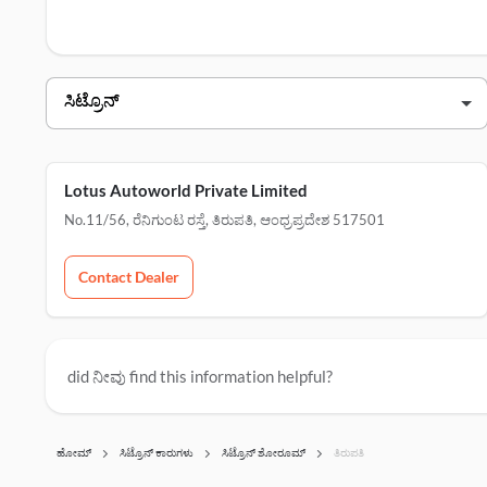
ಮಾಡಿ.
ಸಿಟ್ರೊನ್ ತಿರುಪತಿ ಡೀಲರ್ಗಳು
ಡೀಲರ್ ಹೆಸರು
ವಿಳಾಸ
ಲೋಟಸ್ autoworld private limited
no.11/56, ರೆನಿಗುಂಟ ರಸ್ತೆ, 
Lotus Autoworld Private Limited
No.11/56, ರೆನಿಗುಂಟ ರಸ್ತೆ, ತಿರುಪತಿ, ಆಂಧ್ರಪ್ರದೇಶ 517501
Contact Dealer
did ನೀವು find this information helpful?
ಹೋಮ್
ಸಿಟ್ರೊನ್ ಕಾರುಗಳು
ಸಿಟ್ರೊನ್ ಶೋರೂಮ್‌
ತಿರುಪತಿ