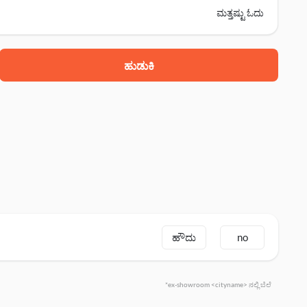
ಮತ್ತಷ್ಟು ಓದು
ಹುಡುಕಿ
ಹೌದು
no
*ex-showroom <cityname> ನಲ್ಲಿ ಬೆಲೆ