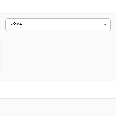
ತಿರುಪತಿ, 517501