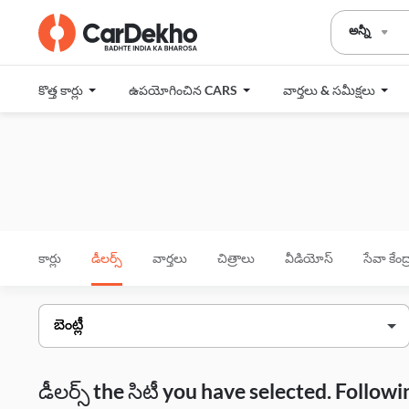
అన్నీ
కొత్త కార్లు
ఉపయోగించిన CARS
వార్తలు & సమీక్షలు
కార్లు
డీలర్స్
వార్తలు
చిత్రాలు
వీడియోస్
సేవా కేంద
డీలర్స్ the సిటీ you have selected. Follo