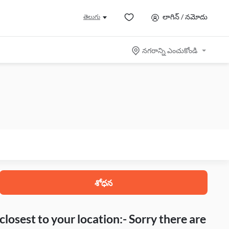
లాగిన్ / నమోదు
తెలుగు
నగరాన్ని ఎంచుకోండి
శోధన
closest to your location:- Sorry there are