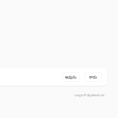
అవును
కాదు
*బర్వాని లో ఎక్స్-షోరూమ్ ధర