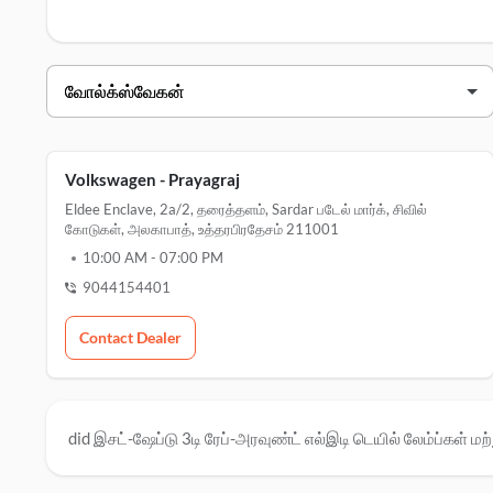
வோல்க்ஸ்வேகன் டீலர்ஸ் அலகாபாத்
வியாபாரி பெயர்
வோல்க்ஸ்வேகன் - prayagraj
eldee enclave, 2a/2, ground flo
Volkswagen - Prayagraj
Eldee Enclave, 2a/2, தரைத்தளம், Sardar படேல் மார்க், சிவில்
கோடுகள், அலகாபாத், உத்தரபிரதேசம் 211001
10:00 AM
-
07:00 PM
9044154401
Contact Dealer
did இசட்-ஷேப்டு 3டி ரேப்-அரவுண்ட் எல்இடி டெயில் லேம்ப்கள் மற்ற