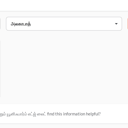
முகவரி
or, sardar படேல் மார்க், சிவில் கோடுகள், அலகாபாத், 211001
ும் யூனிஃபார்ம் எட்ஜ் லைட் find this information helpful?