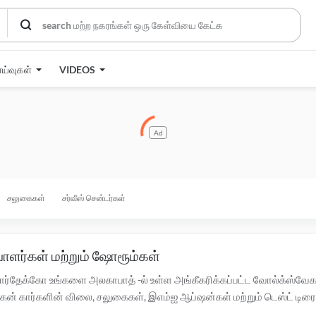
ாய்வுகள்
VIDEOS
Ad
சலுகைகள்
சர்வீஸ் சென்டர்கள்
ாளர்கள் மற்றும் ஷோரூம்கள்
்தேக்கோ உங்களை அலகாபாத் -ல் உள்ள அங்கீகரிக்கப்பட்ட வோல்க்ஸ்வேகன்
ர்களின் விலை, சலுகைகள், இஎம்ஐ ஆப்ஷன்கள் மற்றும் டெஸ்ட் டிரைவ் பற
 -ல் உள்ள அங்கீகரிக்கப்பட்ட
வோல்க்ஸ்வேகன் சர்வீஸ் சென்டர்களுக்கு இங