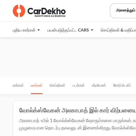
அனைத்தும்
புதிய கார்கள்
பயன்படுத்தப்பட்ட CARS
செய்திகள் & மதிப்ப
கார்கள்
டீலர்கள்
செய்திகள்
படங்கள்
வீடியோஸ்
ரோடு டெஸ்ட்
வோல்க்ஸ்வேகன் அலகாபாத் இல் கார் விற்பனைய
அலகாபாத் -யில் 1 வோல்க்ஸ்வேகன் ஷோரூம்களை பாருங்கள். கார
முழுமையான தொடர்பு தகவலுடன் இணைக்கிறது. வோல்க்ஸ்வேகன் கா
அலகாபாத் -யில் உள்ள டீலர்களை தொடர்பு கொள்ளவும். அலகாபாத்