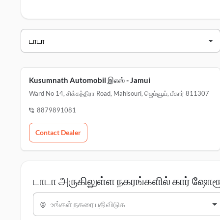
டாடா டீலர்ஸ் ஜெம்வூய்
வியாபாரி பெயர்
kusumnath automobiles - ஜெம்வூய்
Kusumnath Automobil இஎஸ் - Jamui
Ward No 14, சிக்கந்திரா Road, Mahisouri, ஜெம்வூய், பீகார் 811307
8879891081
Contact Dealer
டாடா அருகிலுள்ள நகரங்களில் கார் ஷோர
உங்கள் நகரை பதிவிடுக