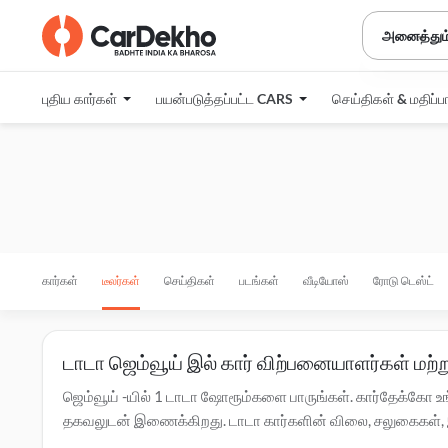
அனைத்தும
புதிய கார்கள்
பயன்படுத்தப்பட்ட CARS
செய்திகள் & மதிப்ப
கார்கள்
டீலர்கள்
செய்திகள்
படங்கள்
வீடியோஸ்
ரோடு டெஸ்ட்
டாடா ஜெம்வூய் இல் கார் விற்பனையாளர்கள் மற்
ஜெம்வூய் -யில் 1 டாடா ஷோரூம்களை பாருங்கள். கார்தேக்கோ உங
தகவலுடன் இணைக்கிறது. டாடா கார்களின் விலை, சலுகைகள், இஎம்
கொள்ளவும். ஜெம்வூய் -ல் உள்ள அங்கீகரிக்கப்பட்ட
டாடா சர்வீஸ்