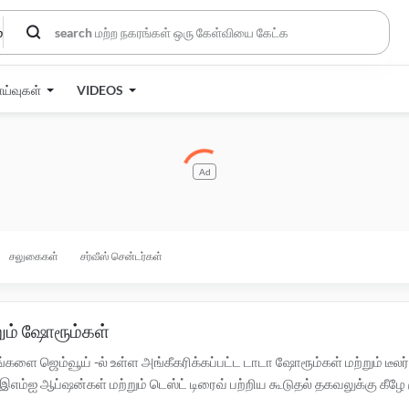
்
ாய்வுகள்
VIDEOS
Ad
சலுகைகள்
சர்வீஸ் சென்டர்கள்
றும் ஷோரூம்கள்
்களை ஜெம்வூய் -ல் உள்ள அங்கீகரிக்கப்பட்ட டாடா ஷோரூம்கள் மற்றும் ட
ஐ ஆப்ஷன்கள் மற்றும் டெஸ்ட் டிரைவ் பற்றிய கூடுதல் தகவலுக்கு கீழே குற
 சென்டர்களுக்கு இங்கே கிளிக் செய்யவும்.