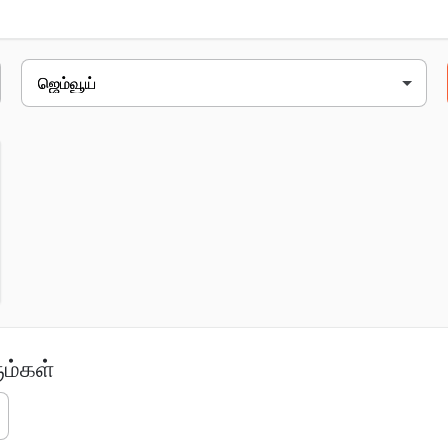
முகவரி
ward no 14, சிக்கந்திரா roa
ூம்கள்