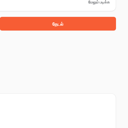
மேலும் படிக்க
தேடல்
d, mahisouri, ஜெம்வூய், 811307