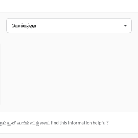
et பகுதி, கொல்கத்தா, 700016
ும் யூனிஃபார்ம் எட்ஜ் லைட் find this information helpful?