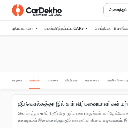
அனைத்தும்
புதிய கார்கள்
பயன்படுத்தப்பட்ட CARS
செய்திகள் & மதிப்ப
கார்கள்
டீலர்கள்
படங்கள்
வீடியோஸ்
சலுகைகள்
சர்வீஸ் சென்டர
ஜீப் கொல்கத்தா இல் கார் விற்பனையாளர்கள் மற
கொல்கத்தா -யில் 1 ஜீப் ஷோரூம்களை பாருங்கள். கார்தேக்கோ உ
தகவலுடன் இணைக்கிறது. ஜீப் கார்களின் விலை, சலுகைகள், இஎம்ஐ
கொள்ளவும். கொல்கத்தா -ல் உள்ள அங்கீகரிக்கப்பட்ட
ஜீப் சர்வீ