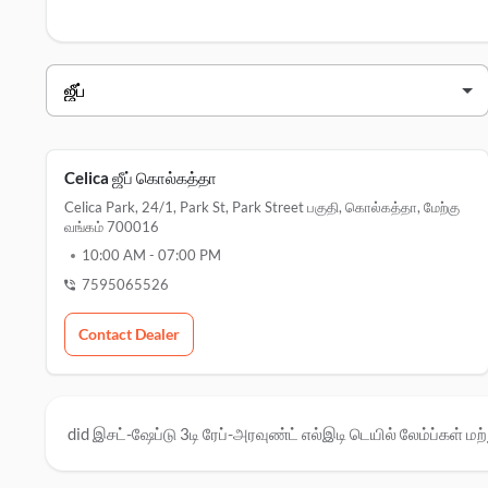
ஜீப் டீலர்ஸ் கொல்கத்தா
வியாபாரி பெயர்
முகவரி
celica ஜீப் கொல்கத்தா
celica park, 24/1, park st,, park stre
Celica ஜீப் கொல்கத்தா
Celica Park, 24/1, Park St, Park Street பகுதி, கொல்கத்தா, மேற்கு
வங்கம் 700016
10:00 AM
-
07:00 PM
7595065526
Contact Dealer
did இசட்-ஷேப்டு 3டி ரேப்-அரவுண்ட் எல்இடி டெயில் லேம்ப்கள் மற்ற