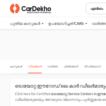
എല്ലാം
പുതിയ കാറുകൾ
ഉപയോഗിച്ചത് CARS
വാർത്
കാറുകൾ
ഡീലർമാർ
വാർത്ത
ചിത്രങ്ങൾ
വീഡിയോസ്
ടൊയോറ്റ ഈറോഡ് ലെ കാർ ഡീലർമാരും
Click here for Certified
ടൊയോറ്റ Service Centers in 
ഡീലർമാരുമായും അവരുടെ വിലാസവും പൂർണ്ണമായ ബന്ധപ്
ഇഎംഐ ഓപ്ഷനുകൾ, ടെസ്റ്റ് ഡ്രൈവ് എന്നിവയെക്കുറ