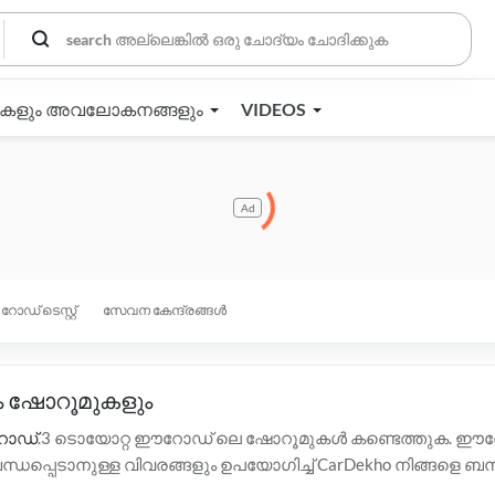
തകളും അവലോകനങ്ങളും
VIDEOS
Ad
റോഡ് ടെസ്റ്റ്
സേവന കേന്ദ്രങ്ങൾ
 ഷോറൂമുകളും
ഈറോഡ്
.3 ടൊയോറ്റ ഈറോഡ് ലെ ഷോറൂമുകൾ കണ്ടെത്തുക. ഈറ
പെടാനുള്ള വിവരങ്ങളും ഉപയോഗിച്ച് CarDekho നിങ്ങളെ ബന്ധ
ിച്ചുള്ള കൂടുതൽ വിവരങ്ങൾക്ക് ഈറോഡ് ലെ താഴെയുള്ള ഡീലർ