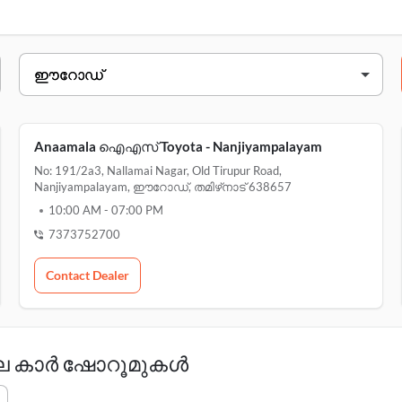
ടെ ക്ലിക്ക് ചെയ്യുക.
വിലാസം
sf no: 43/3 & 43/8, kullampalayam, ഈറോഡ് ടു സാ
Anaamala ഐഎസ് Toyota - Nanjiyampalayam
no: 191/2a3, nallamai nagar, old tirupur r
No: 191/2a3, Nallamai Nagar, Old Tirupur Road,
Nanjiyampalayam, ഈറോഡ്, തമിഴ്‌നാട് 638657
door no. 138, എ perundarai road, 
10:00 AM
-
07:00 PM
7373752700
Contact Dealer
ലെ കാർ ഷോറൂമുകൾ