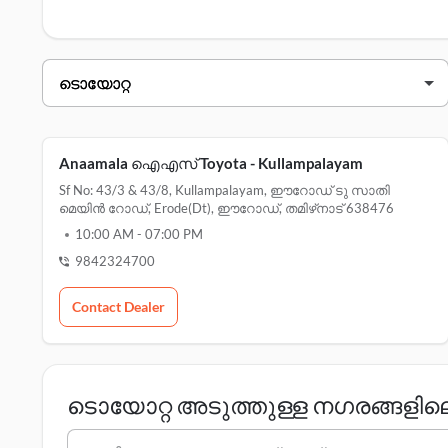
ഈറോഡ് ലെ സേവന കേന്ദ്രങ്ങൾ
എന്നിവയ്ക്കായി ഇവി
ടൊയോറ്റ ഡീലർമാർ ഈറോഡ്
ഡീലറുടെ പേര്
അനാമലൈസ് ടൊയോട്ട - kullampalayam
Anaamala ഐഎസ് Toyota - Kullampalayam
അനാമലൈസ് ടൊയോട്ട - nanjiyampalayam
Sf No: 43/3 & 43/8, Kullampalayam, ഈറോഡ് ടു സാതി
മെയിൻ റോഡ്, Erode(dt), ഈറോഡ്, തമിഴ്‌നാട് 638476
അനാമലൈസ് ടൊയോട്ട - thindal
10:00 AM
-
07:00 PM
9842324700
Contact Dealer
ടൊയോറ്റ അടുത്തുള്ള നഗരങ്ങളി