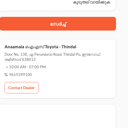
കൂടുതല് വായിക്കുക
സേർച്ച്
തി മെയിൻ റോഡ്, erode(dt), ഈറോഡ്, 638476
Anaamala ഐഎസ് Toyota - Thindal
oad, nanjiyampalayam, ഈറോഡ്, 638657
Door No. 138, എ Perundarai Road, Thindal Po, ഈറോഡ്,
തമിഴ്‌നാട് 638012
thindal po, ഈറോഡ്, 638012
10:00 AM
-
07:00 PM
9659399100
Contact Dealer