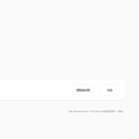
അതെ
no
*ex-showroom <നഗര നാമത്തിൽ> വില