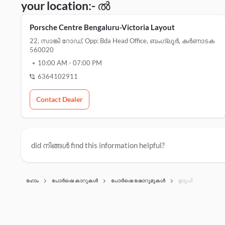
your location:- ൽ
Porsche Centre Bengaluru-Victoria Layout
22, സാങ്കി റോഡ്, Opp: Bda Head Office, ബംഗ്ലൂർ, കർണാടക
560020
10:00 AM
-
07:00 PM
6364102911
Contact Dealer
did നിങ്ങൾ find this information helpful?
ഹോം
പോർഷെ കാറുകൾ
പോർഷെ ഷോറൂമുകൾ
ഉദുപി