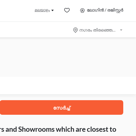
ലോഗിൻ / രജിസ്റ്റർ
മലയാളം
നഗരം തിരഞ്ഞെടുക്കുക
സേർച്ച്
rs and Showrooms which are closest to