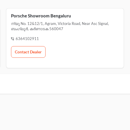
Porsche Showroom Bengaluru
ന്യൂ No. 12&12/1, Agram, Victoria Road, Near Asc Signal,
ബംഗ്ലൂർ, കർണാടക 560047
6364102911
Contact Dealer