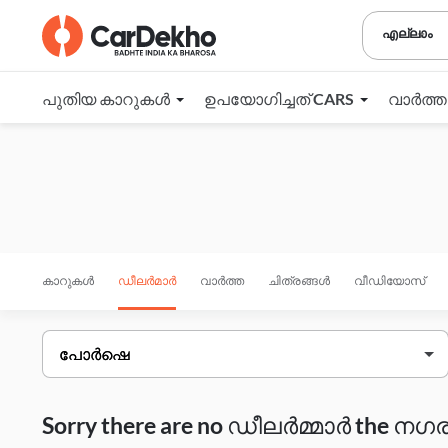
എല്ലാം
പുതിയ കാറുകൾ
ഉപയോഗിച്ചത് CARS
വാർത്
കാറുകൾ
ഡീലർമാർ
വാർത്ത
ചിത്രങ്ങൾ
വീഡിയോസ്
Sorry there are no ഡീലർമ്മാർ the നഗരം 