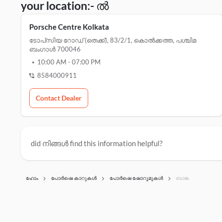
your location:- ൽ
Porsche Centre Kolkata
ടോപ്‌സിയ റോഡ് (തെക്ക്), 83/2/1, കൊൽക്കത്ത, പശ്ചിമ
ബംഗാൾ 700046
10:00 AM
-
07:00 PM
8584000911
Contact Dealer
did നിങ്ങൾ find this information helpful?
ഹോം
പോർഷെ കാറുകൾ
പോർഷെ ഷോറൂമുകൾ
ബാങ്ക