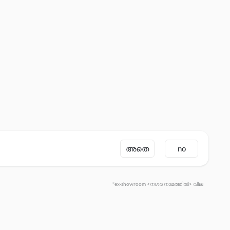
അതെ
no
*ex-showroom <നഗര നാമത്തിൽ> വില