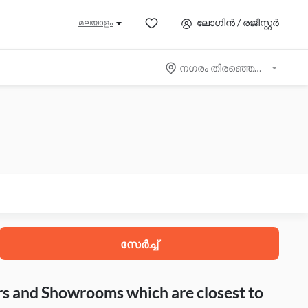
ലോഗിൻ / രജിസ്റ്റർ
മലയാളം
നഗരം തിരഞ്ഞെടുക്കുക
സേർച്ച്
rs and Showrooms which are closest to