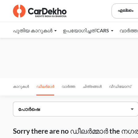
എല്ലാം
പുതിയ കാറുകൾ
ഉപയോഗിച്ചത് CARS
വാർത്
കാറുകൾ
ഡീലർമാർ
വാർത്ത
ചിത്രങ്ങൾ
വീഡിയോസ്
Sorry there are no ഡീലർമ്മാർ the നഗരം 