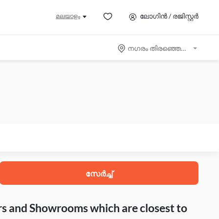
ലോഗിൻ / രജിസ്റ്റർ
മലയാളം
നഗരം തിരഞ്ഞെടുക്കുക
സേർച്ച്
rs and Showrooms which are closest to