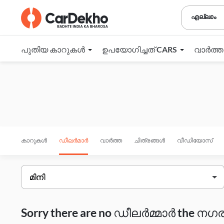
എല്ലാം
പുതിയ കാറുകൾ
ഉപയോഗിച്ചത് CARS
വാർത്
കാറുകൾ
ഡീലർമാർ
വാർത്ത
ചിത്രങ്ങൾ
വീഡിയോസ്
Sorry there are no ഡീലർമ്മാർ the നഗരം 