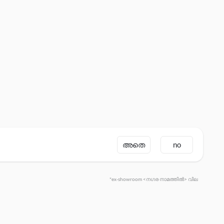
അതെ
no
*ex-showroom <നഗര നാമത്തിൽ> വില