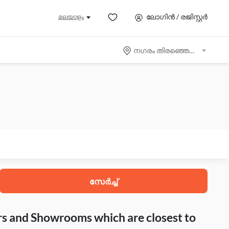
ലോഗിൻ / രജിസ്റ്റർ
മലയാളം
നഗരം തിരഞ്ഞെടുക്കുക
സേർച്ച്
rs and Showrooms which are closest to