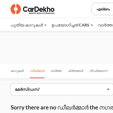
എല്ലാം
പുതിയ കാറുകൾ
ഉപയോഗിച്ചത് CARS
വാർത്
കാറുകൾ
ഡീലർമാർ
വാർത്ത
ചിത്രങ്ങൾ
വീഡിയോസ്
Sorry there are no ഡീലർമ്മാർ the നഗരം 