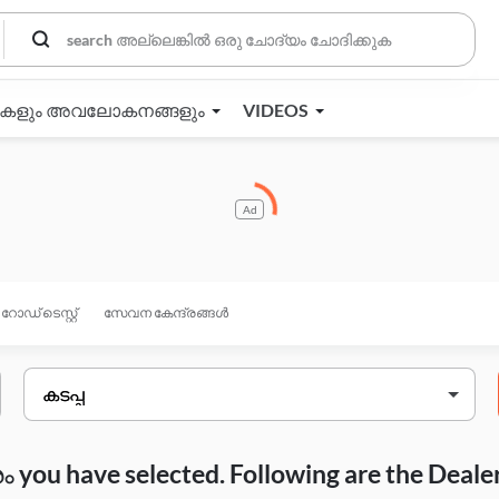
തകളും അവലോകനങ്ങളും
VIDEOS
Ad
റോഡ് ടെസ്റ്റ്
സേവന കേന്ദ്രങ്ങൾ
you have selected. Following are the Deale