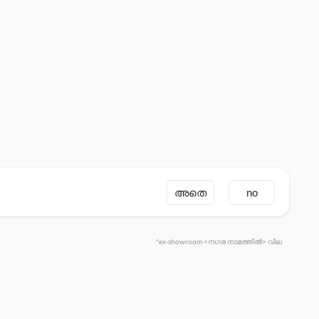
അതെ
no
*ex-showroom <നഗര നാമത്തിൽ> വില