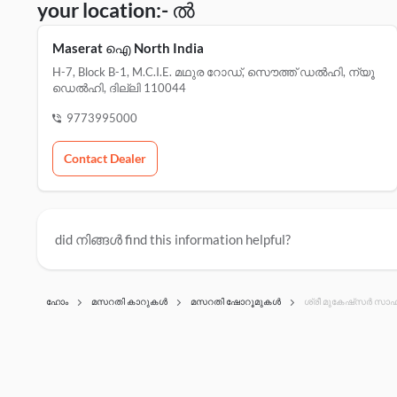
your location:- ൽ
Maserat ഐ North India
H-7, Block B-1, M.c.i.e. മഥുര റോഡ്, സൌത്ത് ഡൽഹി, ന്യൂ
ഡെൽഹി, ദില്ലി 110044
9773995000
Contact Dealer
did നിങ്ങൾ find this information helpful?
ഹോം
മസറതി കാറുകൾ
മസറതി ഷോറൂമുകൾ
ശ്രീ മുകേഷ്സർ സാഹ