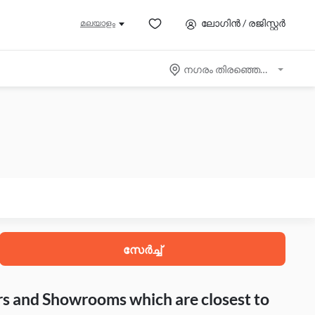
ലോഗിൻ / രജിസ്റ്റർ
മലയാളം
നഗരം തിരഞ്ഞെടുക്കുക
സേർച്ച്
rs and Showrooms which are closest to