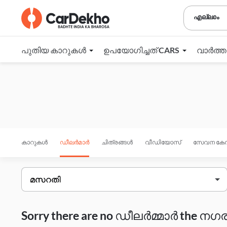
എല്ലാം
പുതിയ കാറുകൾ
ഉപയോഗിച്ചത് CARS
വാർത്
കാറുകൾ
ഡീലർമാർ
ചിത്രങ്ങൾ
വീഡിയോസ്
സേവന കേന്
Sorry there are no ഡീലർമ്മാർ the നഗരം 