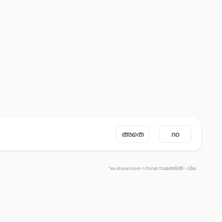
അതെ
no
*ex-showroom <നഗര നാമത്തിൽ> വില