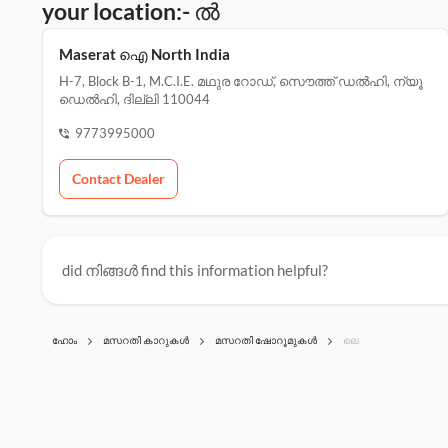
your location:- ൽ
Maserat ഐ North India
H-7, Block B-1, M.c.i.e. മഥുര റോഡ്, സൌത്ത് ഡൽഹി, ന്യൂ
ഡെൽഹി, ദില്ലി 110044
9773995000
Contact Dealer
did നിങ്ങൾ find this information helpful?
ഹോം
മസറതി കാറുകൾ
മസറതി ഷോറൂമുകൾ
ലെ