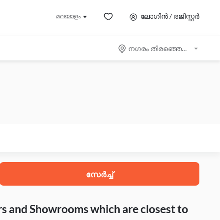
ലോഗിൻ / രജിസ്റ്റർ
മലയാളം
നഗരം തിരഞ്ഞെടുക്കുക
സേർച്ച്
rs and Showrooms which are closest to