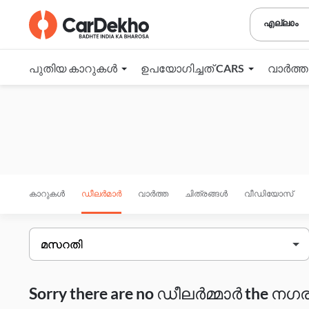
എല്ലാം
പുതിയ കാറുകൾ
ഉപയോഗിച്ചത് CARS
വാർത്
കാറുകൾ
ഡീലർമാർ
വാർത്ത
ചിത്രങ്ങൾ
വീഡിയോസ്
Sorry there are no ഡീലർമ്മാർ the നഗരം 