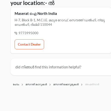
your location:- ൽ
Maserat ഐ North India
H-7, Block B-1, M.c.i.e. മഥുര റോഡ്, സൌത്ത് ഡൽഹി, ന്യൂ
ഡെൽഹി, ദില്ലി 110044
9773995000
Contact Dealer
did നിങ്ങൾ find this information helpful?
ഹോം
മസറതി കാറുകൾ
മസറതി ഷോറൂമുകൾ
അഹ്മദ്നഗർ