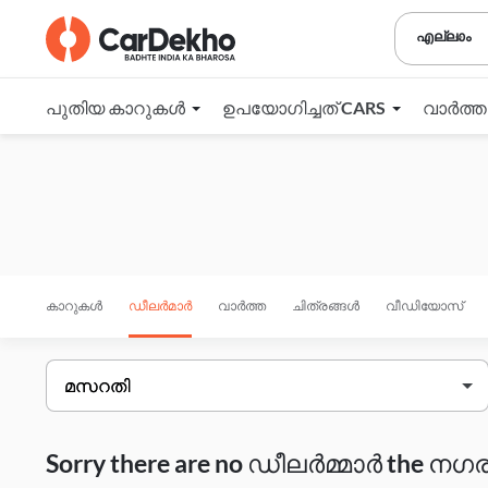
എല്ലാം
പുതിയ കാറുകൾ
ഉപയോഗിച്ചത് CARS
വാർത്
കാറുകൾ
ഡീലർമാർ
വാർത്ത
ചിത്രങ്ങൾ
വീഡിയോസ്
Sorry there are no ഡീലർമ്മാർ the നഗരം 