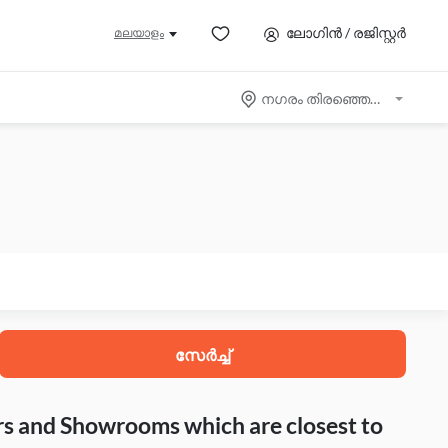
ലോഗിൻ / രജിസ്റ്റർ
മലയാളം
നഗരം തിരഞ്ഞെടുക്കുക
സേർച്ച്
rs and Showrooms which are closest to