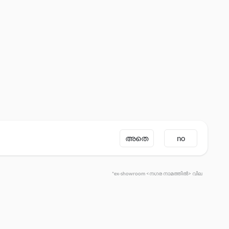
അതെ
no
*ex-showroom <നഗര നാമത്തിൽ> വില