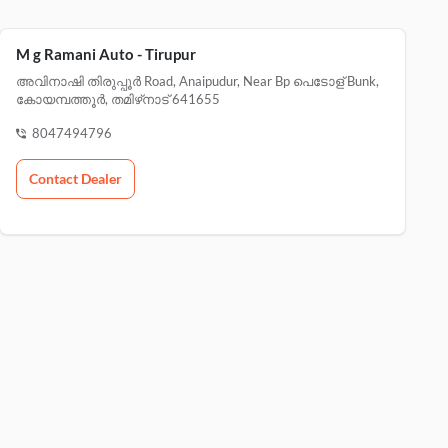
M g Ramani Auto - Tirupur
അവിനാഷി തിരുപ്പൂർ Road, Anaipudur, Near Bp പെടോള് Bunk,
കോയമ്പത്തൂർ, തമിഴ്‌നാട് 641655
8047494796
Contact Dealer