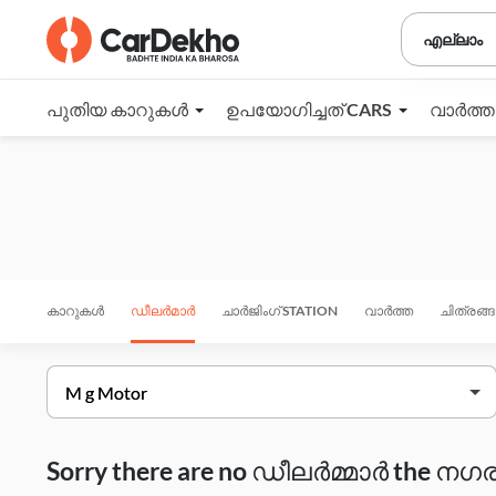
എല്ലാം
പുതിയ കാറുകൾ
ഉപയോഗിച്ചത് CARS
വാർത്
കാറുകൾ
ഡീലർമാർ
ചാർജിംഗ് STATION
വാർത്ത
ചിത്രങ്
Sorry there are no ഡീലർമ്മാർ the നഗരം 