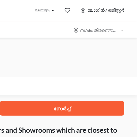
ലോഗിൻ / രജിസ്റ്റർ
മലയാളം
നഗരം തിരഞ്ഞെടുക്കുക
സേർച്ച്
rs and Showrooms which are closest to