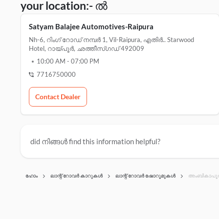
your location:- ൽ
Satyam Balajee Automotives-Raipura
Nh-6, റിംഗ് റോഡ് നമ്പർ 1, Vil-Raipura, എതിർ.. Starwood
Hotel, റായ്പൂർ, ഛത്തീസ്ഗഡ് 492009
10:00 AM
-
07:00 PM
7716750000
Contact Dealer
did നിങ്ങൾ find this information helpful?
ഹോം
ലാന്റ് റോവർ കാറുകൾ
ലാന്റ് റോവർ ഷോറൂമുകൾ
അംബികാപൂ