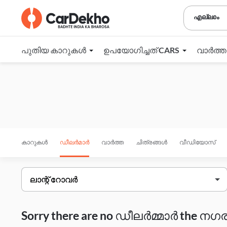
എല്ലാം
പുതിയ കാറുകൾ
ഉപയോഗിച്ചത് CARS
വാർത്
കാറുകൾ
ഡീലർമാർ
വാർത്ത
ചിത്രങ്ങൾ
വീഡിയോസ്
Sorry there are no ഡീലർമ്മാർ the നഗരം 