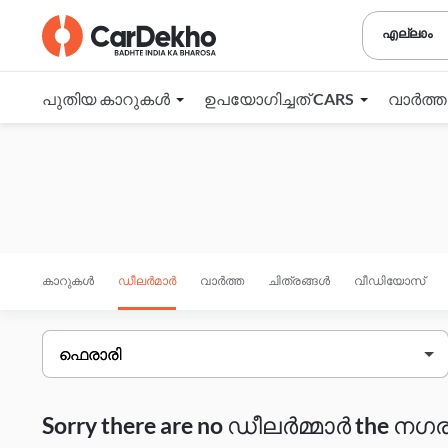
എല്ലാം
പുതിയ കാറുകൾ
ഉപയോഗിച്ചത് CARS
വാർത്
കാറുകൾ
ഡീലർമാർ
വാർത്ത
ചിത്രങ്ങൾ
വീഡിയോസ്
Sorry there are no ഡീലർമ്മാർ the നഗരം 