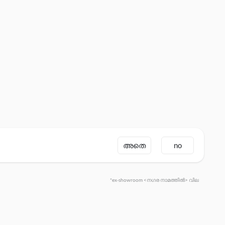
അതെ
no
*ex-showroom <നഗര നാമത്തിൽ> വില