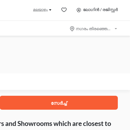
ലോഗിൻ / രജിസ്റ്റർ
മലയാളം
നഗരം തിരഞ്ഞെടുക്കുക
സേർച്ച്
rs and Showrooms which are closest to