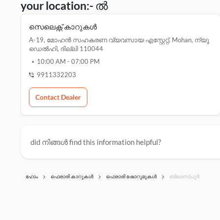
your location:- ൽ
സെലെക്റ്റ് കാറുകൾ
A-19, മോഹൻ സഹകരണ വ്യവസായ എസ്റ്റേറ്റ്, Mohan, ന്യൂ
ഡെൽഹി, ദില്ലി 110044
10:00 AM
-
07:00 PM
9911332203
Contact Dealer
did നിങ്ങൾ find this information helpful?
ഹോം
ഫെരാരി കാറുകൾ
ഫെരാരി ഷോറൂമുകൾ
ബിലാസ്പൂർ