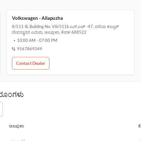
Volkswagen - Allapuzha
8/511-B, Building No. Viii/511b ಎನ್.ಎಚ್ -47, ವಲಿಯ ಕಲ್ಲೂರ್
ದೇವಸ್ಥಾನದ ಎದುರು, ಅಲಪುಳಾ, ಕೇರಳ 688522
10:00 AM
-
07:00 PM
9567869349
Contact Dealer
ೋ ರೂಂಗಳು
ಅಲಪುಳಾ
ಕ