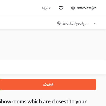
ಲಾಗಿನ್/ರಿಜಿಸ್ಟರ್
ಕನ್ನಡ
ನಗರವನನ್ನುಆಯ್ಕೆ ಮಾಡಿ
ಹುಡುಕಿ
 Showrooms which are closest to your