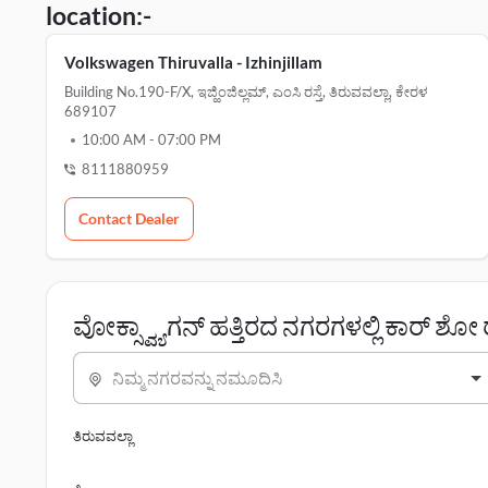
location:-
Volkswagen Thiruvalla - Izhinjillam
Building No.190-F/x, ಇಜ್ಹಿಂಜಿಲ್ಲಮ್, ಎಂಸಿ ರಸ್ತೆ, ತಿರುವವಲ್ಲಾ, ಕೇರಳ
689107
10:00 AM
-
07:00 PM
8111880959
Contact Dealer
ವೋಕ್ಸ್ವ್ಯಾಗನ್ ಹತ್ತಿರದ ನಗರಗಳಲ್ಲಿ ಕಾರ್ ಶ
ನಿಮ್ಮ ನಗರವನ್ನು ನಮೂದಿಸಿ
ತಿರುವವಲ್ಲಾ