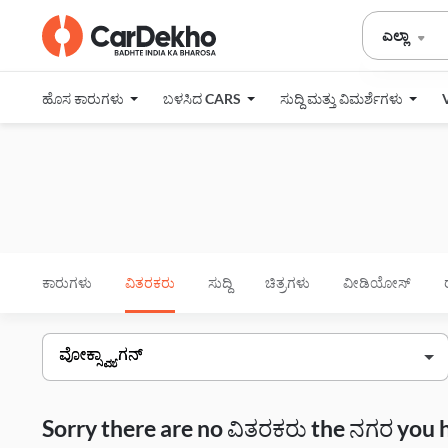
ಎಲ್ಲಾ
ಹೊಸ ಕಾರುಗಳು
ಬಳಸಿದ CARS
ಸುದ್ದಿ ಮತ್ತು ವಿಮರ್ಶೆಗಳು
ಕಾರುಗಳು
ವಿತರಕರು
ಸುದ್ದಿ
ಚಿತ್ರಗಳು
ವೀಡಿಯೋಸ್
Sorry there are no ವಿತರಕರು the ನಗರ you 