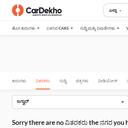
ಎಲ್ಲಾ
ಹೊಸ ಕಾರುಗಳು
ಬಳಸಿದ CARS
ಸುದ್ದಿ ಮತ್ತು ವಿಮರ್ಶೆಗಳು
ಕಾರುಗಳು
ವಿತರಕರು
ಸುದ್ದಿ
ಚಿತ್ರಗಳು
ವೀಡಿಯೋಸ್
Sorry there are no ವಿತರಕರು the ನಗರ you 