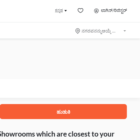
ಲಾಗಿನ್/ರಿಜಿಸ್ಟರ್
ಕನ್ನಡ
ನಗರವನನ್ನುಆಯ್ಕೆ ಮಾಡಿ
ಹುಡುಕಿ
 Showrooms which are closest to your