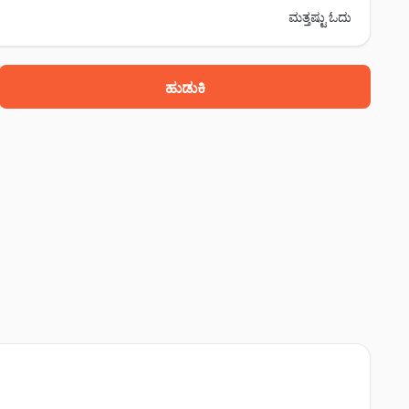
ಮತ್ತಷ್ಟು ಓದು
ಹುಡುಕಿ
ು ಕಚೇರಿ ಹತ್ತಿರ, ಶ್ರೀಕುಲಂ, 532001
atrunivalasa, ಶ್ರೀಕುಲಂ, 532001