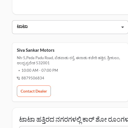
ಟಾಟಾ ಶ್ರೀಕುಲಂ ಡೀಲರ್ಗಳು
ಡೀಲರ್ ಹೆಸರು
ಶಿವ ಶಂಕರ್ ಮೋಟಾರ್ಸ್
siva sankar tata-pedapadu road
Siva Sankar Motors
Nh-5,peda Padu Road, ಪೆಡಪಾಡು ರಸ್ತೆ, ಈನಾಡು ಕಚೇರಿ ಹತ್ತಿರ, ಶ್ರೀಕುಲಂ,
ಆಂಧ್ರಪ್ರದೇಶ 532001
10:00 AM
-
07:00 PM
8879506834
Contact Dealer
ಟಾಟಾ ಹತ್ತಿರದ ನಗರಗಳಲ್ಲಿ ಕಾರ್ ಶೋ ರೂಂಗಳ