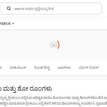
VIDEOS
Ad
ಳು
ವೀಡಿಯೋಸ್
ರೋಡ್ ಟೆಸ್ಟ್
ಆಫರ್‌ಗಳು
ಸರ್ವಿಸ್ ಸೆಂಟರ್
ರು ಮತ್ತು ಶೋ ರೂಂಗಳು
ನಿಮ್ಮನ್ನು ಶ್ರೀಕುಲಂ ನಲ್ಲಿರುವ ಅಧಿಕೃತ ಟಾಟಾ ಶೋರೂಂಗಳು ಮತ್ತು ಡೀಲರ್‌ಗಳೊಂದಿಗೆ
ೆಚ್ಚಿನ ಮಾಹಿತಿಗಾಗಿ ಶ್ರೀಕುಲಂ ನಲ್ಲಿ ಕೆಳಗೆ ತಿಳಿಸಿದ ಡೀಲರ್‌ಗಳನ್ನು ಸಂಪರ್ಕಿಸಿ. ಪ್ರಮಾ