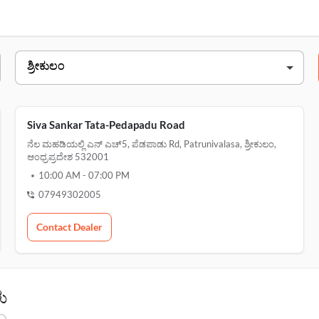
ವಿಳಾಸ
nh-5,peda padu road, ಪೆಡಪಾಡು ರಸ್ತೆ, ಈನಾಡ
ನೆಲ ಮಹಡಿಯಲ್ಲಿ ಎನ್ ಎಚ್5, ಪೆಡಪಾಡು rd, p
Siva Sankar Tata-Pedapadu Road
ನೆಲ ಮಹಡಿಯಲ್ಲಿ ಎನ್ ಎಚ್5, ಪೆಡಪಾಡು Rd, Patrunivalasa, ಶ್ರೀಕುಲಂ,
ಆಂಧ್ರಪ್ರದೇಶ 532001
10:00 AM
-
07:00 PM
07949302005
Contact Dealer
ು