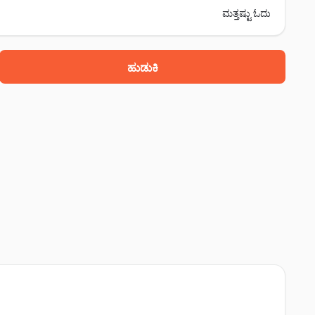
ಮತ್ತಷ್ಟು ಓದು
ಹುಡುಕಿ
84, gidc,, ಪೊರ್ಬಂದರ್, 360570