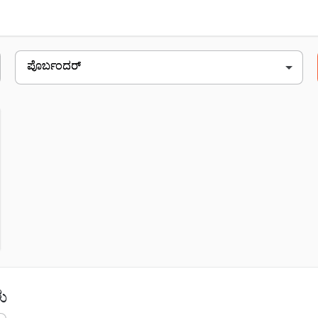
ಳಾಸ
ರಾಷ್ಟ್ರೀಯ ಹೆದ್ದಾರಿ 8 ಬಿ, vanana, plot no 2
ು