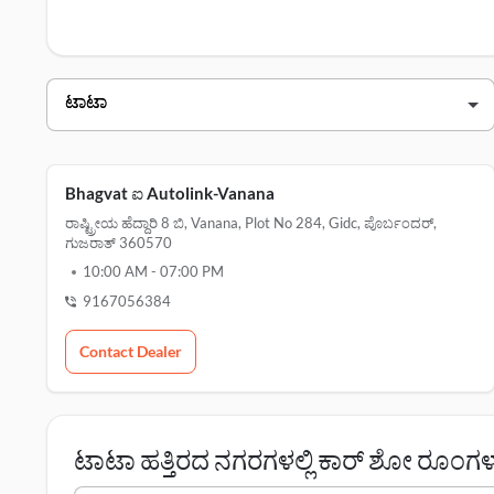
ಗಾಗಿ ಇಲ್ಲಿ ಕ್ಲಿಕ್ ಮಾಡಿ.
ಟಾಟಾ ಪೊರ್ಬಂದರ್ ಡೀಲರ್ಗಳು
ಡೀಲರ್ ಹೆಸರು
ವಿ
bhagvati autolink-vanana
Bhagvat ಐ Autolink-Vanana
ರಾಷ್ಟ್ರೀಯ ಹೆದ್ದಾರಿ 8 ಬಿ, Vanana, Plot No 284, Gidc, ಪೊರ್ಬಂದರ್,
ಗುಜರಾತ್ 360570
10:00 AM
-
07:00 PM
9167056384
Contact Dealer
ಟಾಟಾ ಹತ್ತಿರದ ನಗರಗಳಲ್ಲಿ ಕಾರ್ ಶೋ ರೂಂಗಳ