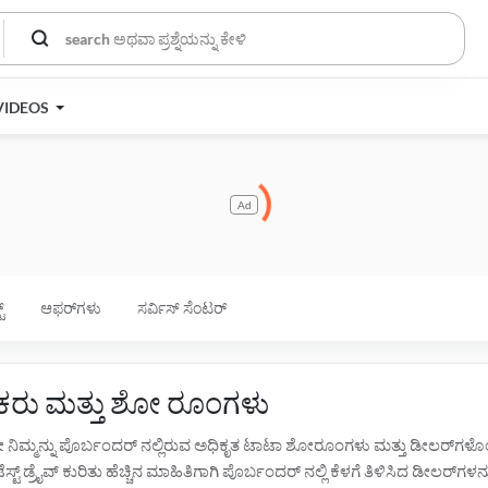
VIDEOS
Ad
್
ಆಫರ್‌ಗಳು
ಸರ್ವಿಸ್ ಸೆಂಟರ್
ರಕರು ಮತ್ತು ಶೋ ರೂಂಗಳು
ೋ ನಿಮ್ಮನ್ನು ಪೊರ್ಬಂದರ್ ನಲ್ಲಿರುವ ಅಧಿಕೃತ ಟಾಟಾ ಶೋರೂಂಗಳು ಮತ್ತು ಡೀಲರ್‌ಗಳ
್ ಡ್ರೈವ್ ಕುರಿತು ಹೆಚ್ಚಿನ ಮಾಹಿತಿಗಾಗಿ ಪೊರ್ಬಂದರ್ ನಲ್ಲಿ ಕೆಳಗೆ ತಿಳಿಸಿದ ಡೀಲರ್‌ಗಳನ