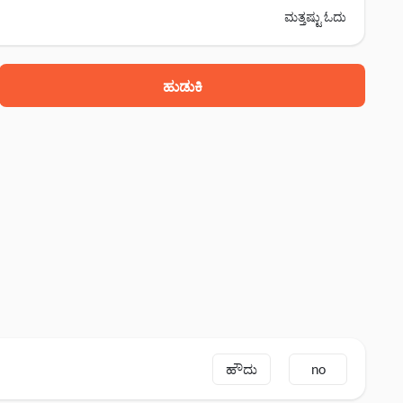
ಮತ್ತಷ್ಟು ಓದು
ಹುಡುಕಿ
ಹೌದು
no