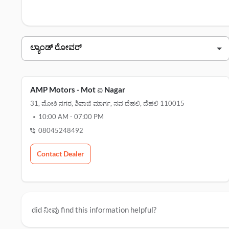
ನವ ದೆಹಲಿ ನಲ್ಲಿ ಸರ್ವೀಸ್‌ ಸೆಂಟರ್‌
ಗಾಗಿ ಇಲ್ಲಿ ಕ್ಲಿಕ್ ಮಾಡಿ.
ಲ್ಯಾಂಡ್ ರೋವರ್ ನವ ದೆಹಲಿ ಡೀಲರ್ಗಳು
ಡೀಲರ್ ಹೆಸರು
amp motors - ಮೋತಿ ನಗರ
31, ಮೋತಿ ನಗರ, ಶಿವಾಜಿ
amp motors-sarita vihar
a-5, ಮಥುರಾ ರಸ್ತೆ, ಮೋಹನ್ ಸಹಕಾರಿ ಕೈಗಾ
AMP Motors - Mot ಐ Nagar
31, ಮೋತಿ ನಗರ, ಶಿವಾಜಿ ಮಾರ್ಗ, ನವ ದೆಹಲಿ, ದೆಹಲಿ 110015
10:00 AM
-
07:00 PM
08045248492
Contact Dealer
did ನೀವು find this information helpful?