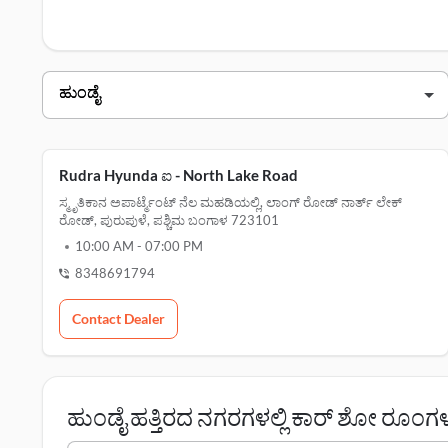
ಮಾಡಿ.
ಹುಂಡೈ ಪುರುಪುಳೆ ಡೀಲರ್ಗಳು
ಡೀಲರ್ ಹೆಸರು
ವಿಳಾಸ
ರುದ್ರ ಹ್ಯುಂಡೈ - north lake road
Rudra Hyunda ಐ - North Lake Road
ಸ್ಮೃತಿಕಾನ ಅಪಾರ್ಟ್ಮೆಂಟ್ ನೆಲ ಮಹಡಿಯಲ್ಲಿ, ಲಾಂಗ್ ರೋಡ್ ನಾರ್ತ್ ಲೇಕ್
ರೋಡ್, ಪುರುಪುಳೆ, ಪಶ್ಚಿಮ ಬಂಗಾಳ 723101
10:00 AM
-
07:00 PM
8348691794
Contact Dealer
ಹುಂಡೈ ಹತ್ತಿರದ ನಗರಗಳಲ್ಲಿ ಕಾರ್ ಶೋ ರೂಂಗ