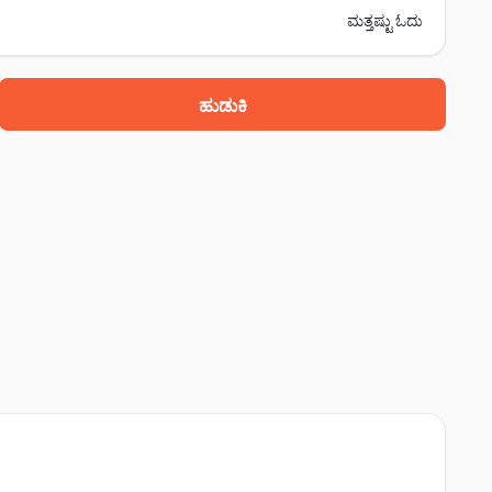
ಮತ್ತಷ್ಟು ಓದು
ಹುಡುಕಿ
ರ್ತ್ ಲೇಕ್ ರೋಡ್, ಪುರುಪುಳೆ, 723101