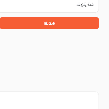
ಮತ್ತಷ್ಟು ಓದು
ಹುಡುಕಿ
 ತಿರುನೆಲ್ವೇಲಿ, 627007
ನೆಲ್ವೇಲಿ, 627001