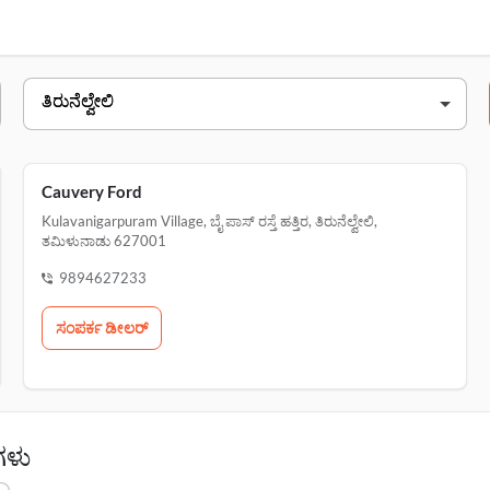
no. 98, ತಿರುವನಂತಪುರ ರಸ್ತೆ, near govt engineering college,
kulavanigarpuram village, ಬೈ ಪಾಸ್ ರಸ್ತೆ ಹತ್ತಿರ, ತಿರು
Cauvery Ford
Kulavanigarpuram Village, ಬೈ ಪಾಸ್ ರಸ್ತೆ ಹತ್ತಿರ, ತಿರುನೆಲ್ವೇಲಿ,
ತಮಿಳುನಾಡು 627001
9894627233
ಸಂಪರ್ಕ ಡೀಲರ್‌
ಗಳು