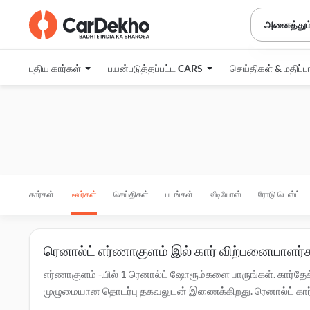
அனைத்தும
புதிய கார்கள்
பயன்படுத்தப்பட்ட CARS
செய்திகள் & மதிப்ப
கார்கள்
டீலர்கள்
செய்திகள்
படங்கள்
வீடியோஸ்
ரோடு டெஸ்ட்
ரெனால்ட் எர்ணாகுளம் இல் கார் விற்பனையாளர்க
எர்ணாகுளம் -யில் 1 ரெனால்ட் ஷோரூம்களை பாருங்கள். கார்தேக
முழுமையான தொடர்பு தகவலுடன் இணைக்கிறது. ரெனால்ட் கார்களி
-யில் உள்ள டீலர்களை தொடர்பு கொள்ளவும். எர்ணாகுளம் -ல் உள்