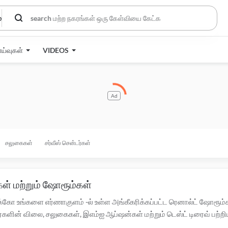
்
ாய்வுகள்
VIDEOS
Ad
சலுகைகள்
சர்வீஸ் சென்டர்கள்
ள் மற்றும் ஷோரூம்கள்
்கோ உங்களை எர்ணாகுளம் -ல் உள்ள அங்கீகரிக்கப்பட்ட ரெனால்ட் ஷோரூம்கள
ன் விலை, சலுகைகள், இஎம்ஐ ஆப்ஷன்கள் மற்றும் டெஸ்ட் டிரைவ் பற்றிய க
ள அங்கீகரிக்கப்பட்ட
ரெனால்ட் சர்வீஸ் சென்டர்களுக்கு இங்கே கிளிக் செய்ய