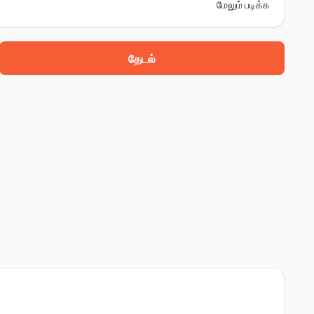
மேலும் படிக்க
தேடல்
lal nehru ஸ்டேடியம், எர்ணாகுளம், 682017