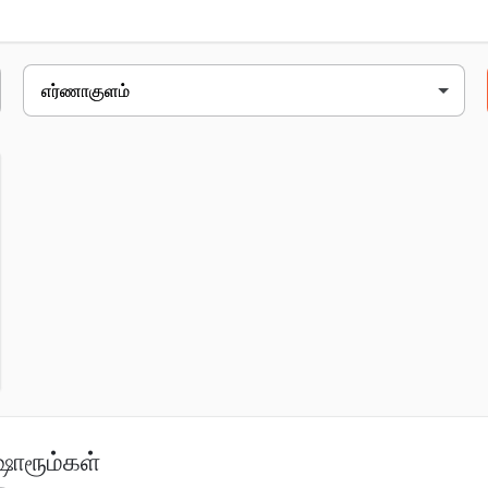
2741 க்கு 70/2745, தேசிய highway, kaloor, கொச்சி, opposite jawahar
ஷோரூம்கள்