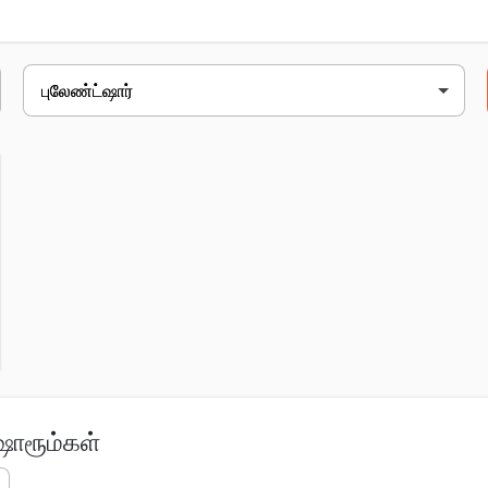
plot no. n-3, tehsil road, chandpur, chandpur, ஜிடி
ஷோரூம்கள்