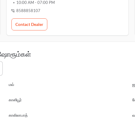
10:00 AM
-
07:00 PM
8588858107
Contact Dealer
 ஷோரூம்கள்
மவ்
ஜ
காஸிபூர்
க
காலிலாபாத்
வ