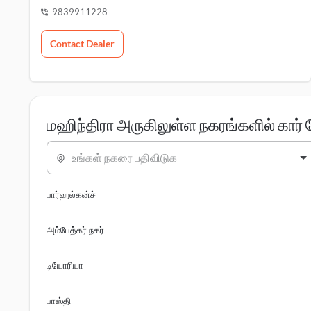
9839911228
Contact Dealer
மஹிந்திரா அருகிலுள்ள நகரங்களில் கார்
உங்கள் நகரை பதிவிடுக
பார்ஹல்கன்ச்
அம்பேத்கர் நகர்
டியோரியா
பாஸ்தி