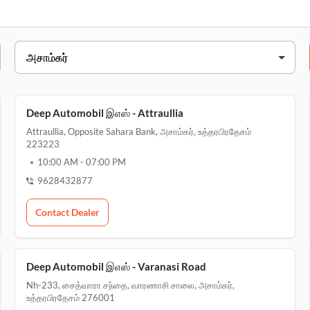
முகவரி
kartalpur, by pass
ia
attraullia, opposi
Deep Automobil இஎஸ் - Attraullia
Attraullia, Opposite Sahara Bank, அசாம்கர், உத்தரபிரதேசம்
ஞ்
vill & post லால்கன்ஞ், பெ
223223
10:00 AM
-
07:00 PM
i
sagari, near mub
9628432877
சாலை
nh-233, சைத்வாரா சந்த
Contact Dealer
Deep Automobil இஎஸ் - Varanasi Road
Nh-233, சைத்வாரா சந்தை, வாரணாசி சாலை, அசாம்கர்,
உத்தரபிரதேசம் 276001