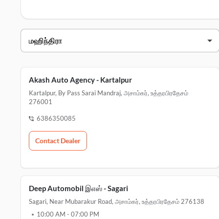
மஹிந்திரா டீலர்ஸ் அசாம்கர்
வியாபாரி பெயர்
akash auto agency - kartalpur
ஆழமான ஆட்டோமொபைல்கள் - attraull
Akash Auto Agency - Kartalpur
Kartalpur, By Pass Sarai Mandraj, அசாம்கர், உத்தரபிரதேசம்
ஆழமான ஆட்டோமொபைல்கள் - லால்கன்
276001
ஆழமான ஆட்டோமொபைல்கள் - sagar
6386350085
ஆழமான ஆட்டோமொபைல்கள் - வாரணாசி 
Contact Dealer
Deep Automobil இஎஸ் - Sagari
Sagari, Near Mubarakur Road, அசாம்கர், உத்தரபிரதேசம் 276138
10:00 AM
-
07:00 PM