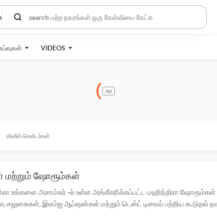
்
ாய்வுகள்
VIDEOS
Ad
சர்வீஸ் சென்டர்கள்
் மற்றும் ஷோரூம்கள்
கோ உங்களை அசாம்கர் -ல் உள்ள அங்கீகரிக்கப்பட்ட மஹிந்திரா ஷோரூம்கள்
ுகைகள், இஎம்ஐ ஆப்ஷன்கள் மற்றும் டெஸ்ட் டிரைவ் பற்றிய கூடுதல் தகவலு
ப்பட்ட
மஹிந்திரா சர்வீஸ் சென்டர்களுக்கு இங்கே கிளிக் செய்யவும்.