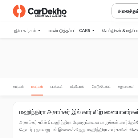
அனைத்தும
புதிய கார்கள்
பயன்படுத்தப்பட்ட CARS
செய்திகள் & மதிப்ப
கார்கள்
டீலர்கள்
படங்கள்
வீடியோஸ்
ரோடு டெஸ்ட்
சலுகைகள்
மஹிந்திரா அசாம்கர் இல் கார் விற்பனையாளர்கள
அசாம்கர் -யில் 6 மஹிந்திரா ஷோரூம்களை பாருங்கள். கார்தேக்
தொடர்பு தகவலுடன் இணைக்கிறது. மஹிந்திரா கார்களின் விலை, சல
டீலர்களை தொடர்பு கொள்ளவும். அசாம்கர் -ல் உள்ள அங்கீகரிக்க