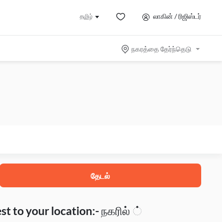
லாகின் / ரிஜிஸ்டர்
தமிழ்
நகரத்தை தேர்ந்தெடு
தேடல்
t to your location:- நகரில் ்