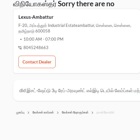
விநியோகஸ்தர் Sorry there are no
Lexus-Ambattur
F-20, அம்பத்தூர் Industrial Estateambattur, சென்னை, சென்னை,
தமிழ்நாடு 600058
10:00 AM
-
07:00 PM
8045248663
Contact Dealer
did இசட்-ஷேப்டு 3டி ரேப்-அரவுண்ட் எல்இடி டெயில் லேம்ப்கள் மற்ற
முகப்பு
லேக்சஸ் கார்கள்
லேக்சஸ் ஷோரூம்கள்
நாகர்கோவில்