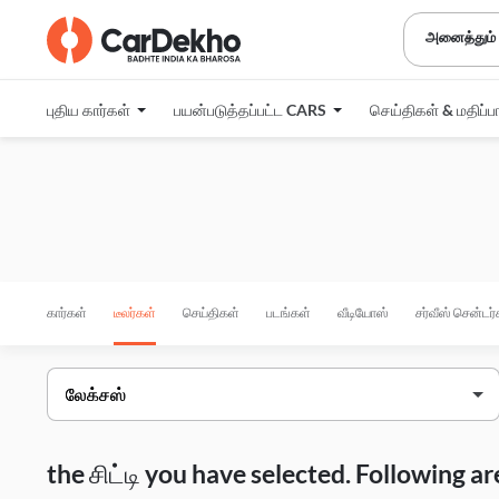
அனைத்தும்
புதிய கார்கள்
பயன்படுத்தப்பட்ட CARS
செய்திகள் & மதிப்ப
கார்கள்
டீலர்கள்
செய்திகள்
படங்கள்
வீடியோஸ்
சர்வீஸ் சென்டர்
the சிட்டி you have selected. Following 