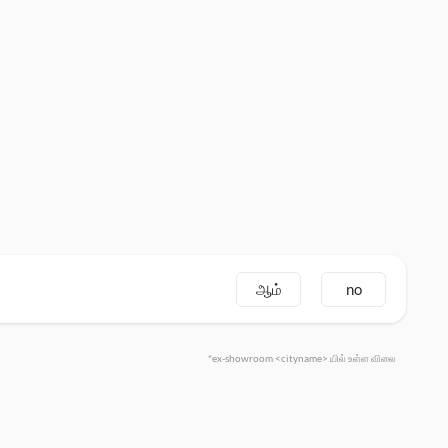
ஆம்
no
*ex-showroom <cityname> யில் உள்ள விலை