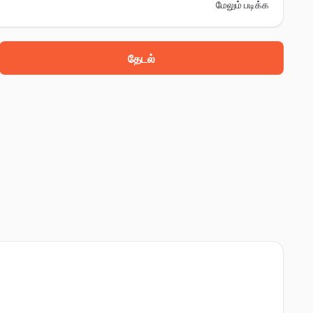
மேலும் படிக்க
தேடல்
and, ஹார்டோய், 241001