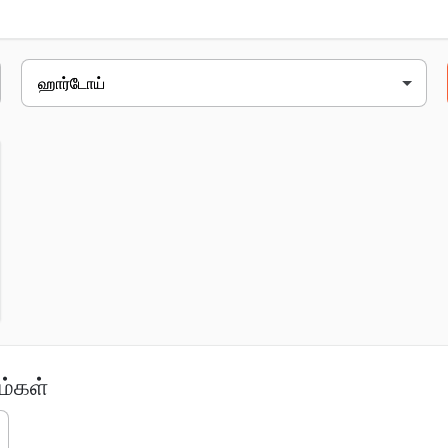
manna purva, lucknow-hardoi road,bahloli, behta ch
ம்கள்