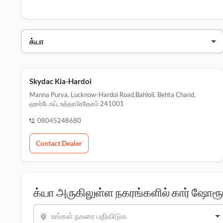
க்யா டீலர்ஸ் ஹார்டோய்
வியாபாரி பெயர்
முகவரி
skydac kia-hardoi
Skydac Kia-Hardoi
Manna Purva, Lucknow-Hardoi Road,bahloli, Behta Chand,
ஹார்டோய், உத்தரபிரதேசம் 241001
08045248680
Contact Dealer
க்யா அருகிலுள்ள நகரங்களில் கார் ஷோரூ
உங்கள் நகரை பதிவிடுக