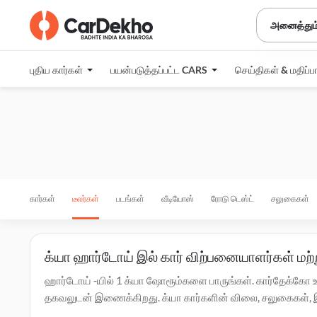
அனைத்தும
புதிய கார்கள்
பயன்படுத்தப்பட்ட CARS
செய்திகள் & மதிப்ப
கார்கள்
டீலர்கள்
படங்கள்
வீடியோஸ்
ரோடு டெஸ்ட்
சலுகைகள்
க்யா ஹார்டோய் இல் கார் விற்பனையாளர்கள் மற
ஹார்டோய் -யில் 1 க்யா ஷோரூம்களை பாருங்கள். கார்தேக்கோ உ
தகவலுடன் இணைக்கிறது. க்யா கார்களின் விலை, சலுகைகள், இஎம்ஐ
கொள்ளவும். ஹார்டோய் -ல் உள்ள அங்கீகரிக்கப்பட்ட
க்யா சர்வீஸ