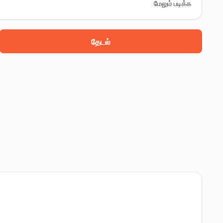
மேலும் படிக்க
தேடல்
டேட் டெல்லி சாலை, மீரட், 250103
r indusrial எஸ்டேட், மீரட், 250103