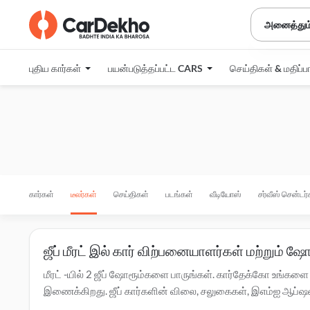
அனைத்தும
புதிய கார்கள்
பயன்படுத்தப்பட்ட CARS
செய்திகள் & மதிப்ப
கார்கள்
டீலர்கள்
செய்திகள்
படங்கள்
வீடியோஸ்
சர்வீஸ் சென்டர்
ஜீப் மீரட் இல் கார் விற்பனையாளர்கள் மற்றும் ஷ
மீரட் -யில் 2 ஜீப் ஷோரூம்களை பாருங்கள். கார்தேக்கோ உங்களை 
இணைக்கிறது. ஜீப் கார்களின் விலை, சலுகைகள், இஎம்ஐ ஆப்ஷன்கள் 
உள்ள அங்கீகரிக்கப்பட்ட
ஜீப் சர்வீஸ் சென்டர்களுக்கு இங்கே கிளி