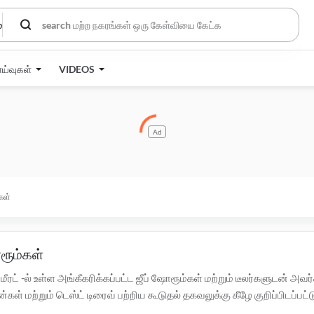
்
ாய்வுகள்
VIDEOS
Ad
கள்
ோரூம்கள்
மீரட் -ல் உள்ள அங்கீகரிக்கப்பட்ட ஜீப் ஷோரூம்கள் மற்றும் டீலர்களுடன்
மற்றும் டெஸ்ட் டிரைவ் பற்றிய கூடுதல் தகவலுக்கு கீழே குறிப்பிடப்பட்டுள
க் செய்யவும்.