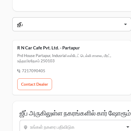
ஜீப் டீலர்ஸ் மீரட்
வியாபாரி பெயர்
ஆர் n கார் cafe pvt. ltd. - Partapur
rn கார் caf pvt ltd - டெல்லி சாலை மீரட்
R N Car Cafe Pvt. Ltd. - Partapur
Prd House Partapur, Indusrial எஸ்டேட் டெல்லி சாலை, மீரட்,
உத்தரபிரதேசம் 250103
7217090405
Contact Dealer
ஜீப் அருகிலுள்ள நகரங்களில் கார் ஷோரூம
உங்கள் நகரை பதிவிடுக