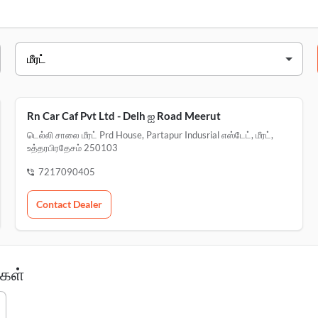
முகவரி
prd house Partapur, indusrial எஸ்
டெல்லி சாலை மீரட் prd house, Partapu
Rn Car Caf Pvt Ltd - Delh ஐ Road Meerut
டெல்லி சாலை மீரட் Prd House, Partapur Indusrial எஸ்டேட், மீரட்,
உத்தரபிரதேசம் 250103
7217090405
Contact Dealer
்கள்