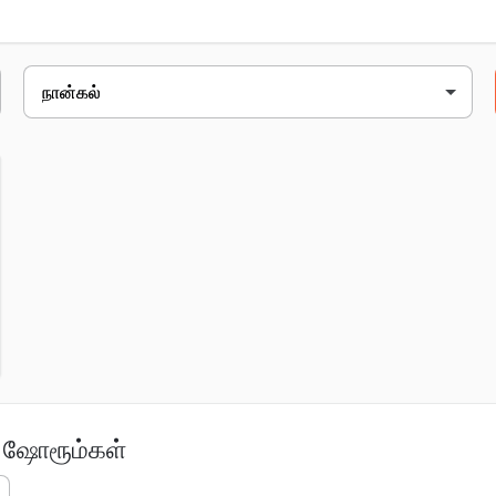
முகவரி
ரயில்வே சாலை, ஹெச்பி பெட்ரோல் பம்ப்
் ஷோரூம்கள்