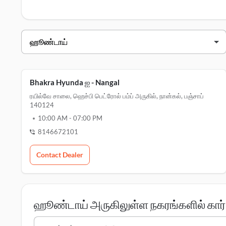
ஹூண்டாய் டீலர்ஸ் நான்கல்
வியாபாரி பெயர்
பக்ரா ஹூண்டாய் - நான்கல்
Bhakra Hyunda ஐ - Nangal
ரயில்வே சாலை, ஹெச்பி பெட்ரோல் பம்ப் அருகில், நான்கல், பஞ்சாப்
140124
10:00 AM
-
07:00 PM
8146672101
Contact Dealer
ஹூண்டாய் அருகிலுள்ள நகரங்களில் கார