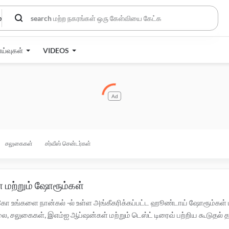
்
ாய்வுகள்
VIDEOS
Ad
சலுகைகள்
சர்வீஸ் சென்டர்கள்
 மற்றும் ஷோரூம்கள்
ோ உங்களை நான்கல் -ல் உள்ள அங்கீகரிக்கப்பட்ட ஹூண்டாய் ஷோரூம்கள் ம
ுகைகள், இஎம்ஐ ஆப்ஷன்கள் மற்றும் டெஸ்ட் டிரைவ் பற்றிய கூடுதல் தகவலு
்பட்ட
ஹூண்டாய் சர்வீஸ் சென்டர்களுக்கு இங்கே கிளிக் செய்யவும்.