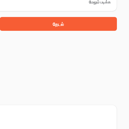
மேலும் படிக்க
தேடல்
 அருகில், நான்கல், 140124