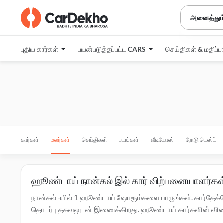
அனைத்தும
புதிய கார்கள்
பயன்படுத்தப்பட்ட CARS
செய்திகள் & மதிப்ப
கார்கள்
டீலர்கள்
செய்திகள்
படங்கள்
வீடியோஸ்
ரோடு டெஸ்ட்
ஹூண்டாய் நான்கல் இல் கார் விற்பனையாளர்கள்
நான்கல் -யில் 1 ஹூண்டாய் ஷோரூம்களை பாருங்கள். கார்தேக்க
தொடர்பு தகவலுடன் இணைக்கிறது. ஹூண்டாய் கார்களின் விலை, சல
டீலர்களை தொடர்பு கொள்ளவும். நான்கல் -ல் உள்ள அங்கீகரிக்கப