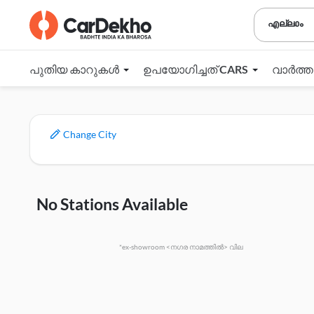
എല്ലാം
പുതിയ കാറുകൾ
ഉപയോഗിച്ചത് CARS
വാർത്
Change City
No Stations Available
*ex-showroom <നഗര നാമത്തിൽ> വില