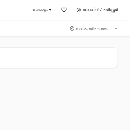
ലോഗിൻ / രജിസ്റ്റർ
മലയാളം
നഗരം തിരഞ്ഞെടുക്കുക