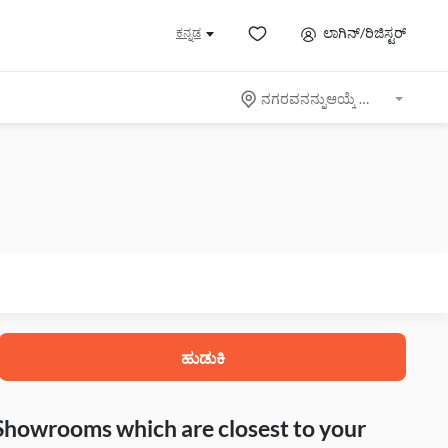
ಲಾಗಿನ್/ರಿಜಿಸ್ಟರ್
ಕನ್ನಡ
ನಗರವನನ್ನುಆಯ್ಕೆ ಮಾಡಿ
ಹುಡುಕಿ
 Showrooms which are closest to your