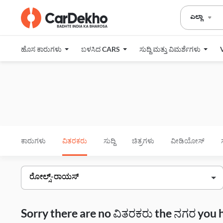
ಎಲ್ಲಾ
ಹೊಸ ಕಾರುಗಳು
ಬಳಸಿದ CARS
ಸುದ್ದಿ ಮತ್ತು ವಿಮರ್ಶೆಗಳು
ಕಾರುಗಳು
ವಿತರಕರು
ಸುದ್ದಿ
ಚಿತ್ರಗಳು
ವೀಡಿಯೋಸ್
Sorry there are no ವಿತರಕರು the ನಗರ you 