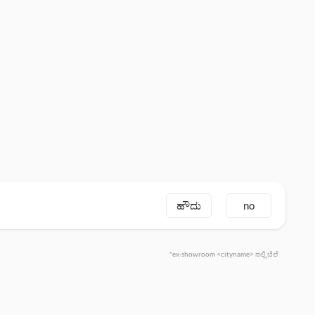
ಹೌದು
no
*ex-showroom <cityname> ನಲ್ಲಿ ಬೆಲೆ