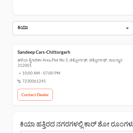
ಕ್ಲಿಕ್ ಮಾಡಿ.
ಕಿಯಾ ಚಿತ್ತೋರ್ಗಢ್ ಡೀಲರ್ಗಳು
ಡೀಲರ್ ಹೆಸರು
sandeep cars-chittorgarh
sandeep ಕಿಯಾ
Sandeep Cars-Chittorgarh
ಹಳೆಯ ಕೈಗಾರಿಕಾ Area,plot No 3, ಚಿತ್ತೋರ್ಗಢ್, ಚಿತ್ತೋರ್ಗಢ್, ರಾಜಸ್ಥಾನ
312001
10:00 AM
-
07:00 PM
7230061245
Contact Dealer
ಕಿಯಾ ಹತ್ತಿರದ ನಗರಗಳಲ್ಲಿ ಕಾರ್ ಶೋ ರೂಂಗಳ