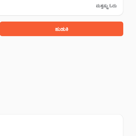
ಮತ್ತಷ್ಟು ಓದು
ಹುಡುಕಿ
ರ್ಗಢ್, ಚಿತ್ತೋರ್ಗಢ್, 312001
,, ಚಿತ್ತೋರ್ಗಢ್, 312001