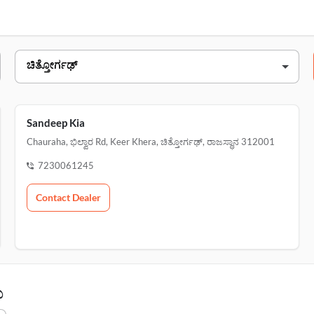
ವಿಳಾಸ
ಹಳೆಯ ಕೈಗಾರಿಕಾ area,plot no 3,, ಚಿತ್ತೋ
chauraha, ಭಿಲ್ವಾರ rd,, keer khera
Sandeep Kia
Chauraha, ಭಿಲ್ವಾರ Rd, Keer Khera, ಚಿತ್ತೋರ್ಗಢ್, ರಾಜಸ್ಥಾನ 312001
7230061245
Contact Dealer
ು