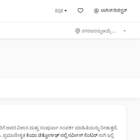
ಲಾಗಿನ್/ರಿಜಿಸ್ಟರ್
ಕನ್ನಡ
ನಗರವನನ್ನುಆಯ್ಕೆ ಮಾಡಿ
ಂದಿಗೆ ಅವರ ವಿಳಾಸ ಮತ್ತು ಸಂಪೂರ್ಣ ಸಂಪರ್ಕ ಮಾಹಿತಿಯನ್ನು ನೀಡುತ್ತದೆ.
ಿಸಿ. ಪ್ರಮಾಣೀಕೃತ
ಕಿಯಾ ಚಿತ್ತೋರ್ಗಢ್ ನಲ್ಲಿ ಸರ್ವೀಸ್‌ ಸೆಂಟರ್‌
ಗಾಗಿ ಇಲ್ಲಿ