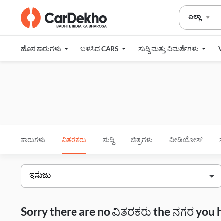
ಎಲ್ಲಾ
ಹೊಸ ಕಾರುಗಳು
ಬಳಸಿದ CARS
ಸುದ್ದಿ ಮತ್ತು ವಿಮರ್ಶೆಗಳು
ಕಾರುಗಳು
ವಿತರಕರು
ಸುದ್ದಿ
ಚಿತ್ರಗಳು
ವೀಡಿಯೋಸ್
Sorry there are no ವಿತರಕರು the ನಗರ you 