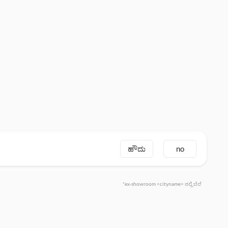
ಹೌದು
no
*ex-showroom <cityname> ನಲ್ಲಿ ಬೆಲೆ