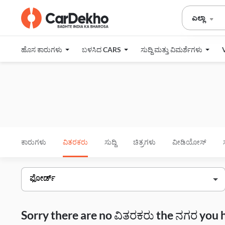
ಎಲ್ಲಾ
ಹೊಸ ಕಾರುಗಳು
ಬಳಸಿದ CARS
ಸುದ್ದಿ ಮತ್ತು ವಿಮರ್ಶೆಗಳು
ಕಾರುಗಳು
ವಿತರಕರು
ಸುದ್ದಿ
ಚಿತ್ರಗಳು
ವೀಡಿಯೋಸ್
Sorry there are no ವಿತರಕರು the ನಗರ you 