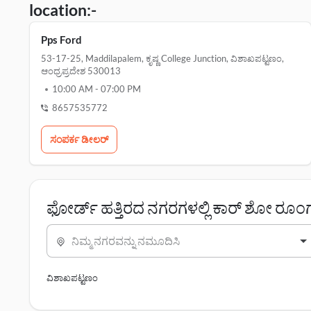
location:-
Pps Ford
53-17-25, Maddilapalem, ಕೃಷ್ಣ College Junction, ವಿಶಾಖಪಟ್ಟಣಂ,
ಆಂಧ್ರಪ್ರದೇಶ 530013
10:00 AM
-
07:00 PM
8657535772
ಸಂಪರ್ಕ ಡೀಲರ್‌
ಫೋರ್ಡ್ ಹತ್ತಿರದ ನಗರಗಳಲ್ಲಿ ಕಾರ್ ಶೋ ರೂಂ
ನಿಮ್ಮ ನಗರವನ್ನು ನಮೂದಿಸಿ
ವಿಶಾಖಪಟ್ಟಣಂ