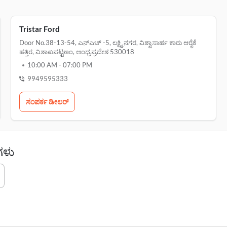
Tristar Ford
Door No.38-13-54, ಎನ್ಎಚ್ -5, ಲಕ್ಷ್ಮಿ ನಗರ, ವಿಶ್ವಾಸಾರ್ಹ ಕಾರು ಆರೈಕೆ
ಹತ್ತಿರ, ವಿಶಾಖಪಟ್ಟಣಂ, ಆಂಧ್ರಪ್ರದೇಶ 530018
10:00 AM
-
07:00 PM
9949595333
ಸಂಪರ್ಕ ಡೀಲರ್‌
ಗಳು