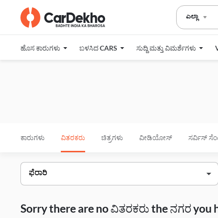
ಎಲ್ಲಾ
ಹೊಸ ಕಾರುಗಳು
ಬಳಸಿದ CARS
ಸುದ್ದಿ ಮತ್ತು ವಿಮರ್ಶೆಗಳು
ಕಾರುಗಳು
ವಿತರಕರು
ಚಿತ್ರಗಳು
ವೀಡಿಯೋಸ್
ಸರ್ವಿಸ್ ಸೆ
Sorry there are no ವಿತರಕರು the ನಗರ you 