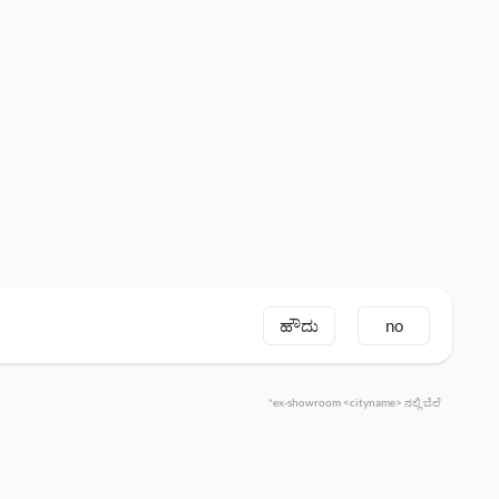
ಹೌದು
no
*ex-showroom <cityname> ನಲ್ಲಿ ಬೆಲೆ