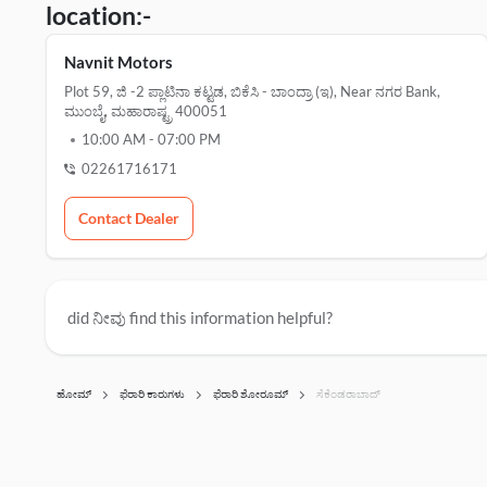
location:-
Navnit Motors
Plot 59, ಜಿ -2 ಪ್ಲಾಟಿನಾ ಕಟ್ಟಡ, ಬಿಕೆಸಿ - ಬಾಂದ್ರಾ (ಇ), Near ನಗರ Bank,
ಮುಂಬೈ, ಮಹಾರಾಷ್ಟ್ರ 400051
10:00 AM
-
07:00 PM
02261716171
Contact Dealer
did ನೀವು find this information helpful?
ಹೋಮ್
ಫೆರಾರಿ ಕಾರುಗಳು
ಫೆರಾರಿ ಶೋರೂಮ್‌
ಸೆಕೆಂಡರಾಬಾದ್