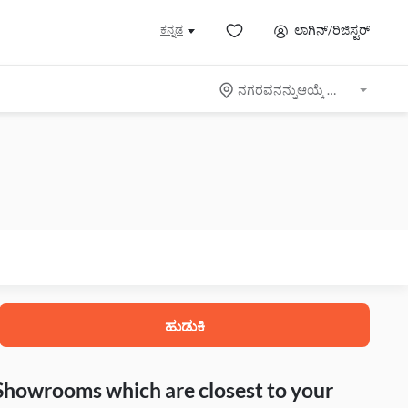
ಲಾಗಿನ್/ರಿಜಿಸ್ಟರ್
ಕನ್ನಡ
ನಗರವನನ್ನುಆಯ್ಕೆ ಮಾಡಿ
ಹುಡುಕಿ
 Showrooms which are closest to your