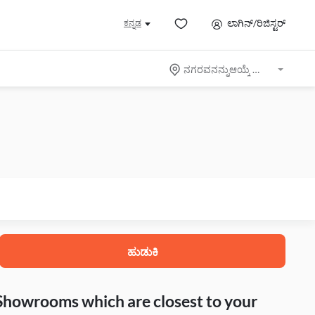
ಲಾಗಿನ್/ರಿಜಿಸ್ಟರ್
ಕನ್ನಡ
ನಗರವನನ್ನುಆಯ್ಕೆ ಮಾಡಿ
ಹುಡುಕಿ
 Showrooms which are closest to your