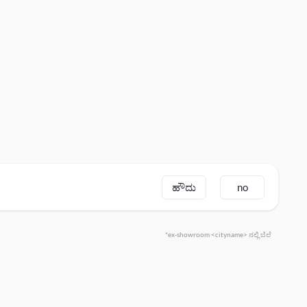
ಹೌದು
no
*ex-showroom <cityname> ನಲ್ಲಿ ಬೆಲೆ