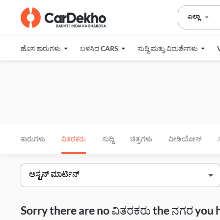
ಎಲ್ಲಾ
ಹೊಸ ಕಾರುಗಳು
ಬಳಸಿದ CARS
ಸುದ್ದಿ ಮತ್ತು ವಿಮರ್ಶೆಗಳು
ಕಾರುಗಳು
ವಿತರಕರು
ಸುದ್ದಿ
ಚಿತ್ರಗಳು
ವೀಡಿಯೋಸ್
Sorry there are no ವಿತರಕರು the ನಗರ you 