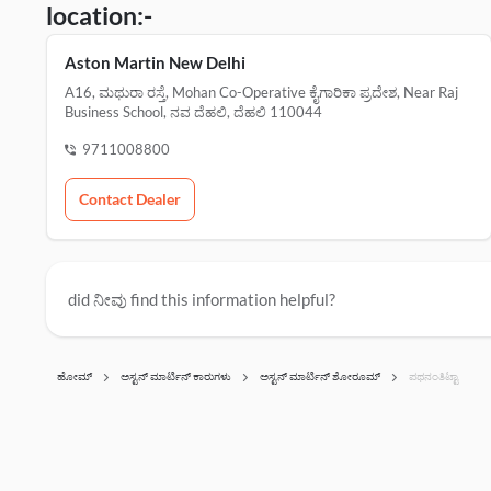
location:-
Aston Martin New Delhi
A16, ಮಥುರಾ ರಸ್ತೆ, Mohan Co-Operative ಕೈಗಾರಿಕಾ ಪ್ರದೇಶ, Near Raj
Business School, ನವ ದೆಹಲಿ, ದೆಹಲಿ 110044
9711008800
Contact Dealer
did ನೀವು find this information helpful?
ಹೋಮ್
ಅಸ್ಟನ್ ಮಾರ್ಟಿನ್ ಕಾರುಗಳು
ಅಸ್ಟನ್ ಮಾರ್ಟಿನ್ ಶೋರೂಮ್‌
ಪಥನಂತಿಟ್ಟಾ